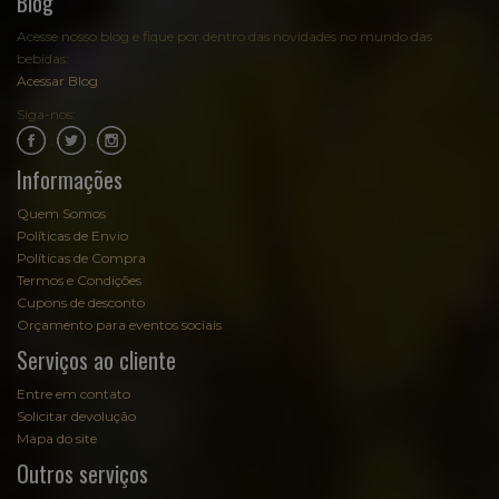
Blog
Acesse nosso blog e fique por dentro das novidades no mundo das
bebidas:
Acessar Blog
Siga-nos:
.
.
Informações
Quem Somos
Políticas de Envio
Políticas de Compra
Termos e Condições
Cupons de desconto
Orçamento para eventos sociais
Serviços ao cliente
Entre em contato
Solicitar devolução
Mapa do site
Outros serviços