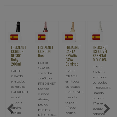
FREIXENET
FREIXENET
FREIXENET
FREIXENET
CORDON
CORDON
CARTA
ICE CUVÉE
NEGRO
Rose
NEVADA
ESPECIAL
Baby
CAVA
D.O. CAVA
FRETE
200ml
Demisec
FRETE
GRATIS
FRETE
FRETE
GRATIS
em todos
GRATIS
GRATIS
em todos
os rótulos
em todos
em todos
os rótulos
FREIXENET,
os rótulos
os rótulos
,
FREIXENET,
usando
FREIXENET,
FREIXENET,
usando
cupom
usando
usando
cupom
#freixe,
cupom
cupom
#freixe,
pedido
#freixe,
#freixe,
pedido
mínimo
pedido
pedido
mínimo
R$600,00A