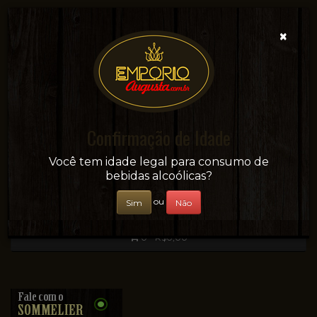
×
Confirmação de Idade
Sua conveniência e adega on-line!
Você tem idade legal para consumo de
bebidas alcoólicas?
ou
Sim
Não
0 - R$0,00