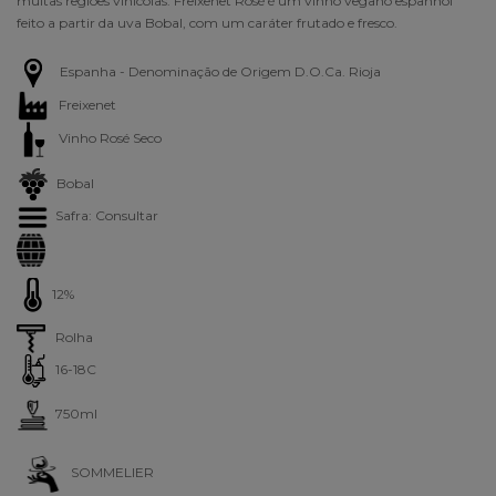
muitas regiões vinícolas. Freixenet Rosé é um vinho vegano espanhol
feito a partir da uva Bobal, com um caráter frutado e fresco.
Espanha - Denominação de Origem D.O.Ca. Rioja
Freixenet
Vinho Rosé Seco
Bobal
Safra: Consultar
12%
Rolha
16-18C
750ml
SOMMELIER