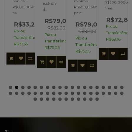
mínimo
mínimo
Produzido
R$600,00Bolh
essência
R$600,00Produzido
R$600,00Amarelo
finas..
d..
na..
palh..
,00
R$72,80
R$79,00
R$33,21
R$79,00
Pix ou
00
R$82,00
Pix ou
R$82,00
Transferência
Pix ou
Transferência:
Pix ou
R$69,16
ncia:
Transferência:
R$31,55
Transferência:
R$75,05
R$75,05