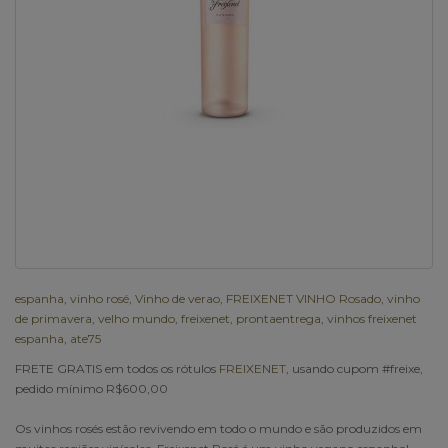
espanha
,
vinho rosé
,
Vinho de verao
,
FREIXENET VINHO Rosado
,
vinho
de primavera
,
velho mundo
,
freixenet
,
prontaentrega
,
vinhos freixenet
espanha
,
ate75
FRETE GRATIS em todos os rótulos
FREIXENET
, usando cupom #freixe,
pedido mínimo R$600,00
Os vinhos rosés estão revivendo em todo o mundo e são produzidos em