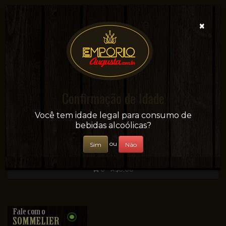
×
Confirmação de Idade
Sua conveniência e adega on-line!
Você tem idade legal para consumo de
bebidas alcoólicas?
ou
Sim
Não
0 - R$0,00