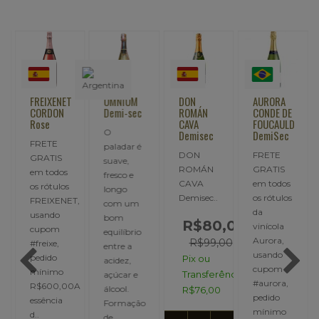
FREIXENET
OMNIUM
DON
AURORA
CORDON
Demi-sec
ROMÁN
CONDE DE
Rose
CAVA
FOUCAULD
O
Demisec
DemiSec
FRETE
paladar é
DON
FRETE
GRATIS
suave,
ROMÁN
GRATIS
em todos
fresco e
CAVA
em todos
os rótulos
longo
Demisec..
os rótulos
FREIXENET,
com um
,
da
usando
bom
R$80,00
vinícola
cupom
equilíbrio
Aurora,
R$99,00
#freixe,
entre a
usando
pedido
Pix ou
acidez,
cupom
mínimo
Transferência:
açúcar e
#aurora,
R$600,00A
álcool.
R$76,00
Produzido
pedido
essência
Formação
mínimo
d..
de..