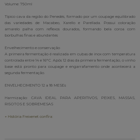
Volume: 750ml
Típico cava da região do Penedés, formado por um coupage equilibrado
das variedades de: Macabeo, Xarello e Parellada. Possui coloração
amarelo palha com reflexos dourados, formando bela coroa com
borbulhas finas e abundantes
Envelhecimento e conservação
A primeira fermentação é realizada em cubas de inox com temperatura
controlada entre 14 e 16°C. Após 12 dias da primeira fermentação, o vinho
base está pronto para coupage e engarrafamento onde acontecerá a
segunda fermentação.
ENVELHECIMENTO 12 a 18 MESEs
Harmização: CAVA IDEAL PARA APERITIVOS, PEIXES, MASSAS,
RISOTOS E SOBREMESAS
+ História Freixenet confira: