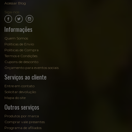
Acessar Blog
Siga-nos:
.
.
Informações
Quem Somos
Políticas de Envio
Políticas de Compra
Termos e Condições
Cupons de desconto
Orçamento para eventos sociais
Serviços ao cliente
Entre em contato
Solicitar devolução
Mapa do site
Outros serviços
Produtos por marca
Comprar vale presentes
Programa de afiliados