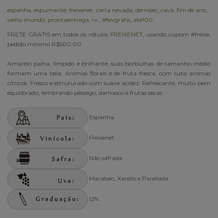
espanha
,
espumante
,
freixenet
,
carta nevada
,
demisec
,
cava
,
fim de ano
,
velho mundo
,
prontaentrega
,
rv.
,
#fevgratis
,
ate100
FRETE GRATIS em todos os rótulos
FREIXENET
, usando cupom #freixe,
pedido mínimo R$500,00
Amarelo palha, límpido e brilhante, suas borbulhas de tamanho médio
formam uma bela. Aromas florais e de fruta fresca, com sutis aromas
cítricos. Fresco e estruturado com suave acidez. Refrescante, muito bem
equilibrado, lembrando pêssego, damasco e frutas secas.
Espanha
Freixenet
Não safrada
Macabeo, Xarello e Parellada
12%