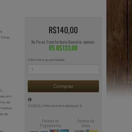
R$140,00
e,
fritas
No Pix ou Transferência Bancária, apenas:
R$ R$133,00
Informe a quantidade:
Comprar
C,
eses em
inho de
GORULI Mtsvane em estoque: 5
complexo
as de
Formas de
Formas de
Pagamentos
Envio
de,