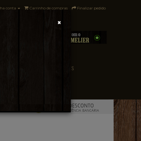
ha conta
Carrinho de compras
Finalizar pedido
×
0 - R$0,00
CONVENIÊNCIA
PAÍSES