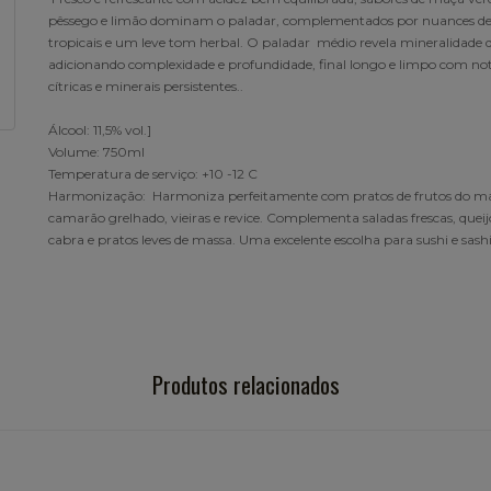
pêssego e limão dominam o paladar, complementados por nuances de 
tropicais e um leve tom herbal. O paladar médio revela mineralidade d
adicionando complexidade e profundidade, final longo e limpo com no
cítricas e minerais persistentes..
Álcool: 11,5% vol.]
Volume: 750ml
Temperatura de serviço: +10 -12 C
Harmonização: Harmoniza perfeitamente com pratos de frutos do m
camarão grelhado, vieiras e revice. Complementa saladas frescas, quei
cabra e pratos leves de massa. Uma excelente escolha para sushi e sas
Produtos relacionados