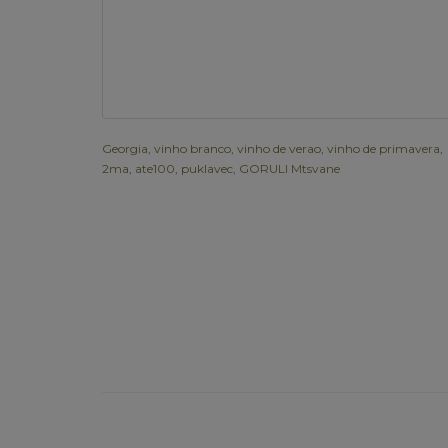
Georgia
,
vinho branco
,
vinho de verao
,
vinho de primavera
,
2ma
,
ate100
,
puklavec
,
GORULI Mtsvane