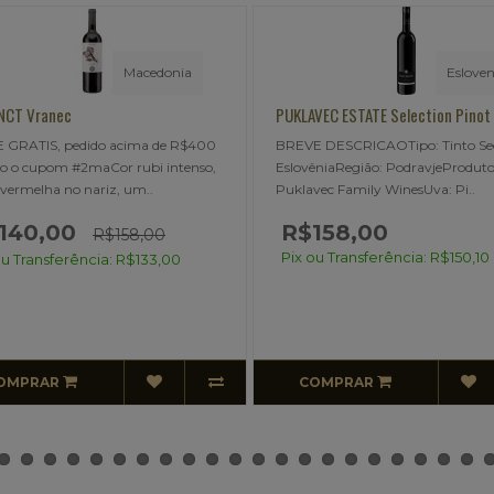
Eslovenia
Geo
AVEC ESTATE Selection Pinot Noir
KAKABADZE Saperavi rose
VE DESCRICAOTipo: Tinto SecoPaís:
FRETE GRATIS, pedido acima d
vêniaRegião: PodravjeProdutor:
usando o cupom #2maBREVE
avec Family WinesUva: Pi..
DESCRICAOClique Aqui e Leia m
sobre ..
$158,00
 ou Transferência: R$150,10
COMPRAR
ESGOTADO