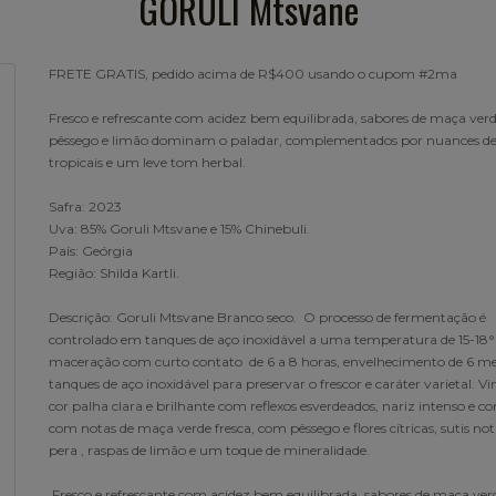
GORULI Mtsvane
FRETE GRATIS, pedido acima de R$400 usando o cupom #2ma
Fresco e refrescante com acidez bem equilibrada, sabores de maça verd
pêssego e limão dominam o paladar, complementados por nuances de 
tropicais e um leve tom herbal.
Safra: 2023
Uva: 85% Goruli Mtsvane e 15% Chinebuli.
País: Geórgia
Região: Shilda Kartli.
Descrição: Goruli Mtsvane Branco seco. O processo de fermentação é
controlado em tanques de aço inoxidável a uma temperatura de 15-18°
maceração com curto contato de 6 a 8 horas, envelhecimento de 6 m
tanques de aço inoxidável para preservar o frescor e caráter varietal. V
cor palha clara e brilhante com reflexos esverdeados, nariz intenso e 
com notas de maça verde fresca, com pêssego e flores cítricas, sutis not
pera , raspas de limão e um toque de mineralidade.
Fresco e refrescante com acidez bem equilibrada, sabores de maça ver