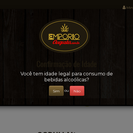
Min
Sua conveniência e adega on-line!
Confirmação de Idade
CERVEJAS
+ BEBIDAS
ÁGUAS E SUCOS
Você tem idade legal para consumo de
bebidas alcoólicas?
ou
Sim
Não