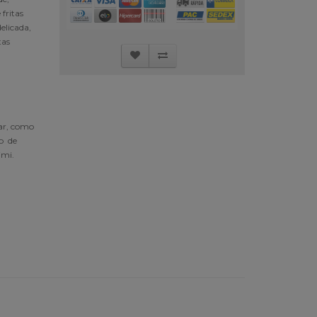
fritas
elicada,
tas
ar, como
jo de
himi.