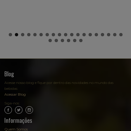
Blog
Acesse nosso blog e fique por dentro das novidades no mundo das
bebidas:
Acessar Blog
Siga-nos:
.
.
Informações
Quem Somos