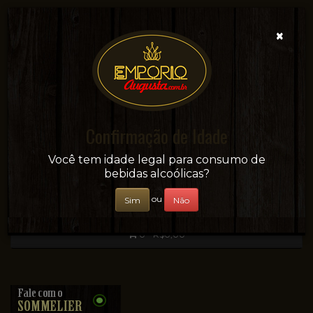
×
Confirmação de Idade
Sua conveniência e adega on-line!
Você tem idade legal para consumo de
bebidas alcoólicas?
ou
Sim
Não
0 - R$0,00