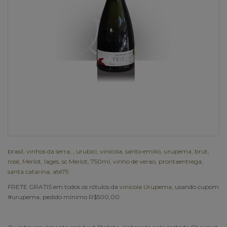
brasil
,
vinhos da serra
,
,
urubici
,
vinicola
,
santo emilio
,
urupema
,
brut
,
rosé
,
Merlot
,
lages
,
sc Merlot
,
750ml
,
vinho de verao
,
prontaentrega
,
santa catarina
,
ate75
FRETE GRATIS em todos os rótulos da
vinícola Urupema
, usando cupom
#urupema, pedido mínimo R$500,00