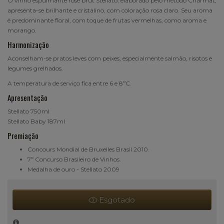
O vinho espulmante rosé brut Stellato, elaborado pelo método Charmat,
apresenta-se brilhante e cristalino, com coloração rosa claro. Seu aroma
é predominante floral, com toque de frutas vermelhas, como aroma e
morango.
Harmonização
Aconselham-se pratos leves com peixes, especialmente salmão, risotos e
legumes grelhados.
A temperatura de serviço fica entre 6 e 8ºC.
Apresentação
Stellato 750ml
Stellato Baby 187ml
Premiação
Concours Mondial de Bruxelles Brasil 2010.
7º Concurso Brasileiro de Vinhos.
Medalha de ouro - Stellato 2009
Esgotado