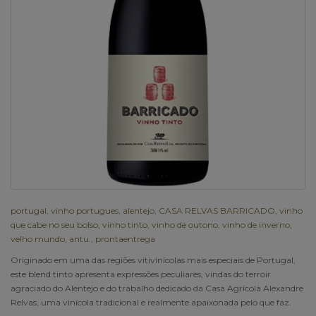
portugal
,
vinho portugues
,
alentejo
,
CASA RELVAS BARRICADO
,
vinho
que cabe no seu bolso
,
vinho tinto
,
vinho de outono
,
vinho de inverno
,
velho mundo
,
antu.
,
prontaentrega
Originado em uma das regiões vitivinícolas mais especiais de Portugal,
este blend tinto apresenta expressões peculiares, vindas do terroir
agraciado do Alentejo e do trabalho dedicado da Casa Agrícola Alexandre
Relvas, uma vinícola tradicional e realmente apaixonada pelo que faz.