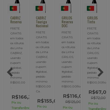
CABRIZ
CABRIZ
GRILOS
GRILOS
Reserva
Touriga
Reserva
Tinto
da
Nacional
DOC
FRETE
FRETE
FRETE
FRETE
GRATIS
GRATIS
GRATIS
GRATIS
em todos
em todos
em todos
em todos
os rótulos
os rótulos
os rótulos
os rótulos
da Linha
da Linha
da Linha
da Linha
CABRIZ,
GRILOS,
CABRIZ,
GRILOS,
usando
usando
usando
usando
cupom
cupom
cupom
cupom
#global,
#global,
#global,
#global,
pedido
pedido
pedido
pedido
mínimo
mínimo
mínimo
mínimo
R$500,00
R$500,00Robus
R$500,00
R$500,00Robust..
..
abriz..
R$67,00
Ca..
R$116,00
R$166,35
R$72,00
,00
R$155,00
R$125,00
Pix ou
Pix ou
Pix ou
Pix ou
Transferência:
Transferência