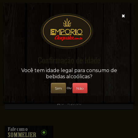
×
Confirmação de Idade
Sua conveniência e adega on-line!
Você tem idade legal para consumo de
bebidas alcoólicas?
ou
Sim
Não
0 - R$0,00