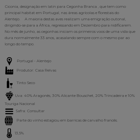
Ciconia, designação em latin para Cegonha Branca , que tem como
principal habitat em Portugal, nas áreas agrícolas e florestais do
Alentejo. A maioria destas aves realizam uma emigração outonal,
dirigindo-se para a África, regressando em Dezembro para nidificarem.
No mês de junho, as cegonhas iniciam os primeiros voos de uma vida que
dura normalmente 33 anos, acasalando sempre com o mesmo par ao
longo do tempo.
Portugal - Alentejo
Produtor: Casa Relvas
Tinto Seco
Uva: 40% Aragonês, 30% Alicante Bouschet, 20% Trincadeira e 10%
Touriga Nacional
Safra: Consultar
Parte do vinho estagiou em barricas de carvalho francês.
13,5%