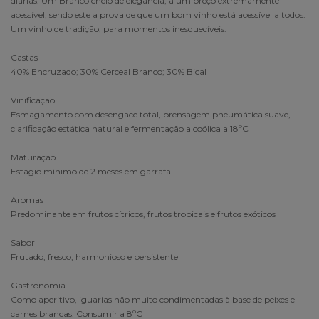
diárias. Um Branco cheio de elegância, a um preço extremamente
acessível, sendo este a prova de que um bom vinho está acessível a todos.
Um vinho de tradição, para momentos inesquecíveis.
Castas
40% Encruzado; 30% Cerceal Branco; 30% Bical
Vinificação
Esmagamento com desengace total, prensagem pneumática suave,
clarificação estática natural e fermentação alcoólica a 18ºC
Maturação
Estágio mínimo de 2 meses em garrafa
Aromas
Predominante em frutos cítricos, frutos tropicais e frutos exóticos
Sabor
Frutado, fresco, harmonioso e persistente
Gastronomia
Como aperitivo, iguarias não muito condimentadas à base de peixes e
carnes brancas. Consumir a 8ºC