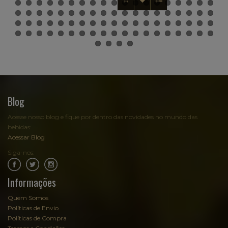
Blog
Acesse nosso blog e fique por dentro das novidades no mundo das
bebidas:
Acessar Blog
Siga-nos:
.
.
Informações
Quem Somos
Políticas de Envio
Políticas de Compra