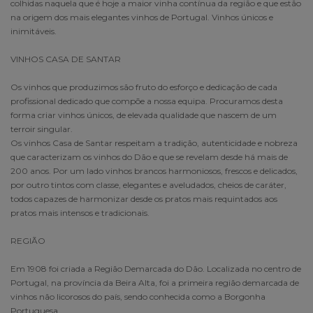
colhidas naquela que é hoje a maior vinha contínua da região e que estão
na origem dos mais elegantes vinhos de Portugal. Vinhos únicos e
inimitáveis.
VINHOS CASA DE SANTAR
Os vinhos que produzimos são fruto do esforço e dedicação de cada
profissional dedicado que compõe a nossa equipa. Procuramos desta
forma criar vinhos únicos, de elevada qualidade que nascem de um
terroir singular.
Os vinhos Casa de Santar respeitam a tradição, autenticidade e nobreza
que caracterizam os vinhos do Dão e que se revelam desde há mais de
200 anos. Por um lado vinhos brancos harmoniosos, frescos e delicados,
por outro tintos com classe, elegantes e aveludados, cheios de caráter,
todos capazes de harmonizar desde os pratos mais requintados aos
pratos mais intensos e tradicionais.
REGIÃO
Em 1908 foi criada a Região Demarcada do Dão. Localizada no centro de
Portugal, na província da Beira Alta, foi a primeira região demarcada de
vinhos não licorosos do país, sendo conhecida como a Borgonha
Portuguesa.