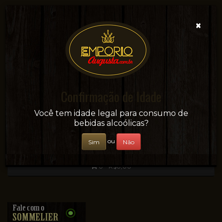
×
Confirmação de Idade
Sua conveniência e adega on-line!
Você tem idade legal para consumo de
bebidas alcoólicas?
ou
Sim
Não
0 - R$0,00