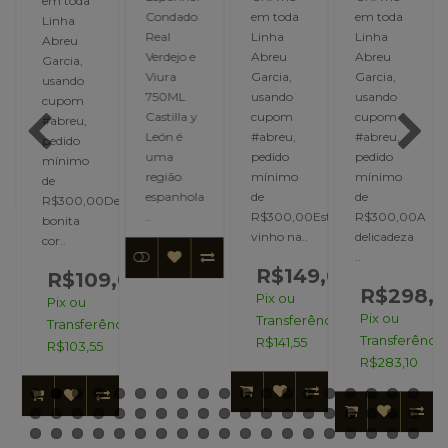
em toda
Condado
em toda
em toda
Linha
adurecimento:
Real
Linha
Linha
Abreu
Verdejo e
Abreu
Abreu
Garcia,
Viura
Garcia,
Garcia,
usando
S
750ML
usando
usando
cupom
Castilla y
cupom
cupom
#abreu,
O
León é
#abreu,
#abreu,
pedido
uma
pedido
pedido
mínimo
região
mínimo
mínimo
de
espanhola
de
de
R$300,00De
..
R$300,00Este
R$300,00A
bonita
vinho na..
delicadeza
cor..
..
R$149,00
R$109,00
R$298,
Pix ou
Pix ou
Pix ou
Transferência:
Transferência:
Transferência
R$141,55
R$103,55
R$283,10