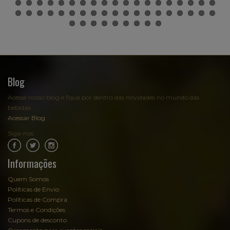
Blog
Acesse nosso blog e fique por dentro das novidades no mundo das
bebidas:
Acessar Blog
Siga-nos:
.
.
Informações
Quem Somos
Políticas de Envio
Políticas de Compra
Termos e Condições
Cupons de desconto