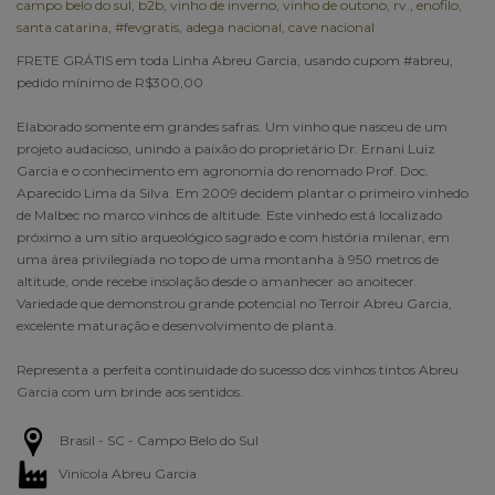
campo belo do sul
,
b2b
,
vinho de inverno
,
vinho de outono
,
rv.
,
enofilo
,
santa catarina
,
#fevgratis
,
adega nacional
,
cave nacional
FRETE GRÁTIS em toda Linha Abreu Garcia, usando cupom #abreu,
pedido mínimo de R$300,00
Elaborado somente em grandes safras. Um vinho que nasceu de um
projeto audacioso, unindo a paixão do proprietário Dr. Ernani Luiz
Garcia e o conhecimento em agronomia do renomado Prof. Doc.
Aparecido Lima da Silva. Em 2009 decidem plantar o primeiro vinhedo
de Malbec no marco vinhos de altitude. Este vinhedo está localizado
próximo a um sítio arqueológico sagrado e com história milenar, em
uma área privilegiada no topo de uma montanha à 950 metros de
altitude, onde recebe insolação desde o amanhecer ao anoitecer.
Variedade que demonstrou grande potencial no Terroir Abreu Garcia,
excelente maturação e desenvolvimento de planta.
Representa a perfeita continuidade do sucesso dos vinhos tintos Abreu
Garcia com um brinde aos sentidos.
Brasil - SC - Campo Belo do Sul
Vinícola Abreu Garcia