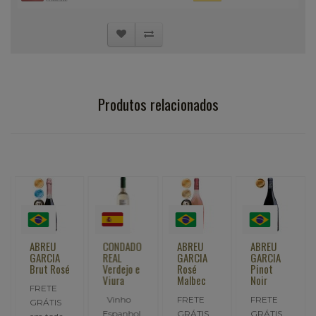
Produtos relacionados
ABREU
CONDADO
ABREU
ABREU
GARCIA
REAL
GARCIA
GARCIA
Brut Rosé
Verdejo e
Rosé
Pinot
Viura
Malbec
Noir
FRETE
omposição
Vinho
FRETE
FRETE
GRÁTIS
Espanhol
GRÁTIS
GRÁTIS