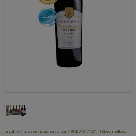
brasil
,
vinhos da serra
,
abreu garcia
,
ABREU GARCIA Malbec
,
malbec
,