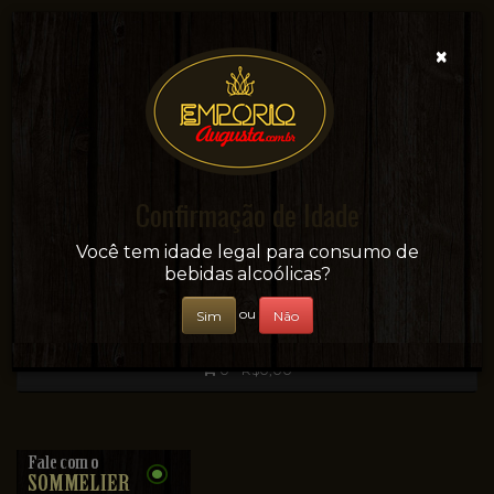
×
Confirmação de Idade
Sua conveniência e adega on-line!
Você tem idade legal para consumo de
bebidas alcoólicas?
ou
Sim
Não
0 - R$0,00