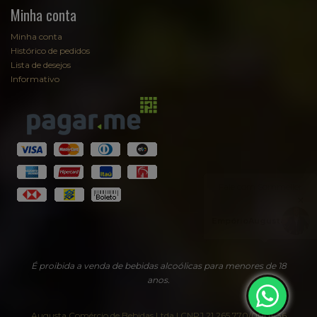
Minha conta
Minha conta
Histórico de pedidos
Lista de desejos
Informativo
Fale com Sommelier
Sommelier
EmpórioAugusta
É proibida a venda de bebidas alcoólicas para menores de 18
anos.
Augusta Comércio de Bebidas Ltda | CNPJ 21.265.770/0001-36