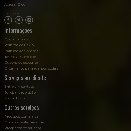
Acessar Blog
Siga-nos:
.
.
Informações
Quem Somos
Políticas de Envio
Políticas de Compra
Termos e Condições
Cupons de desconto
Orçamento para eventos sociais
Serviços ao cliente
Entre em contato
Solicitar devolução
Mapa do site
Outros serviços
Produtos por marca
Comprar vale presentes
Programa de afiliados