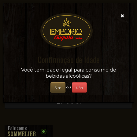
×
Confirmação de Idade
Sua conveniência e adega on-line!
Você tem idade legal para consumo de
bebidas alcoólicas?
ou
Sim
Não
0 - R$0,00