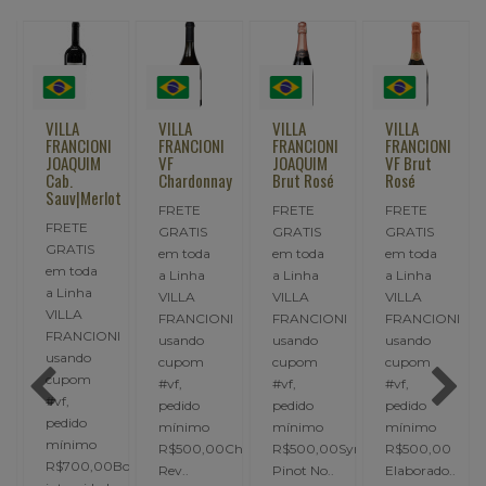
VILLA
VILLA
VILLA
VILLA
FRANCIONI
FRANCIONI
FRANCIONI
FRANCIONI
JOAQUIM
VF
JOAQUIM
VF Brut
Cab.
Chardonnay
Brut Rosé
Rosé
Sauv|Merlot
FRETE
FRETE
FRETE
FRETE
GRATIS
GRATIS
GRATIS
GRATIS
em toda
em toda
em toda
em toda
a Linha
a Linha
a Linha
a Linha
VILLA
VILLA
VILLA
I
VILLA
FRANCIONI
FRANCIONI
FRANCIONI
FRANCIONI
usando
usando
usando
usando
cupom
cupom
cupom
cupom
#vf,
#vf,
#vf,
#vf,
pedido
pedido
pedido
pedido
mínimo
mínimo
mínimo
Cabernet
mínimo
R$500,00Chardonnay.
R$500,00Syrah,
R$500,00
R$700,00Boa
Rev..
Pinot No..
Elaborado..