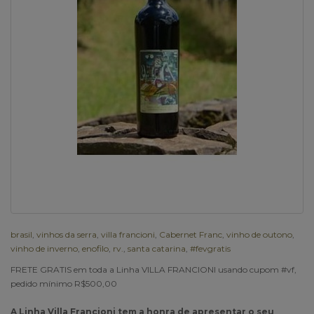
brasil
,
vinhos da serra
,
villa francioni
,
Cabernet Franc
,
vinho de outono
,
vinho de inverno
,
enofilo
,
rv.
,
santa catarina
,
#fevgratis
FRETE GRATIS em toda a Linha VILLA FRANCIONI usando cupom #vf,
pedido mínimo R$500,00
A Linha Villa Francioni tem a honra de apresentar o seu