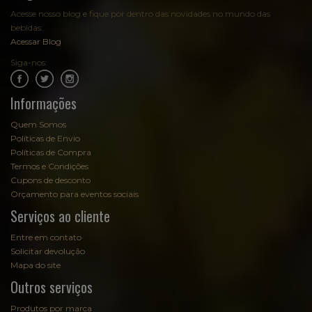
Acesse nosso blog e fique por dentro das novidades no mundo das
bebidas:
Acessar Blog
Siga-nos:
.
.
Informações
Quem Somos
Políticas de Envio
Políticas de Compra
Termos e Condições
Cupons de desconto
Orçamento para eventos sociais
Serviços ao cliente
Entre em contato
Solicitar devolução
Mapa do site
Outros serviços
Produtos por marca