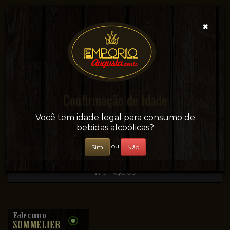
×
Confirmação de Idade
Sua conveniência e adega on-line!
Você tem idade legal para consumo de
bebidas alcoólicas?
ou
Sim
Não
0 - R$0,00