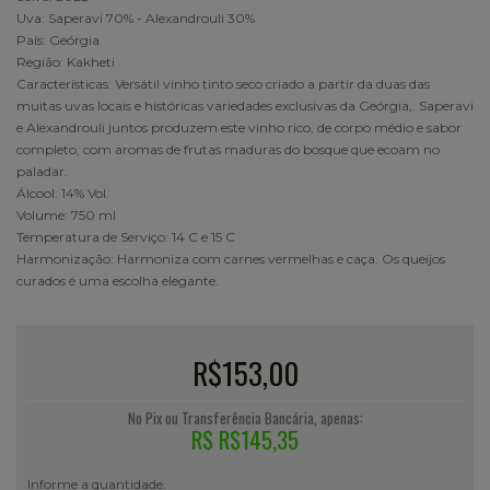
Uva: Saperavi 70% - Alexandrouli 30%
País: Geórgia
Região: Kakheti
Características: Versátil vinho tinto seco criado a partir da duas das
muitas uvas locais e históricas variedades exclusivas da Geórgia,. Saperavi
e Alexandrouli juntos produzem este vinho rico, de corpo médio e sabor
completo, com aromas de frutas maduras do bosque que ecoam no
paladar.
Álcool: 14% Vol.
Volume: 750 ml
Temperatura de Serviço: 14 C e 15 C
Harmonização: Harmoniza com carnes vermelhas e caça. Os queijos
curados é uma escolha elegante.
R$153,00
No Pix ou Transferência Bancária, apenas:
R$ R$145,35
Informe a quantidade: