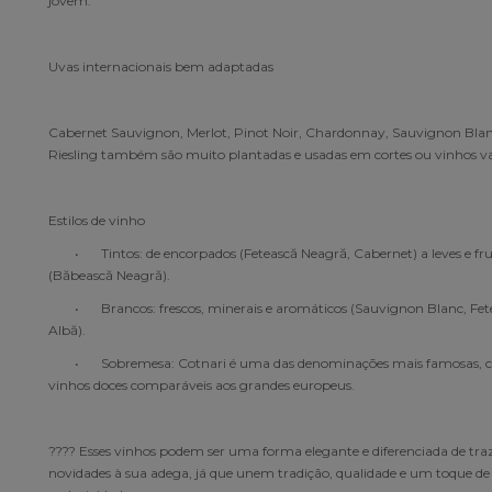
jovem.
Uvas internacionais bem adaptadas
Cabernet Sauvignon, Merlot, Pinot Noir, Chardonnay, Sauvignon Blan
Riesling também são muito plantadas e usadas em cortes ou vinhos var
Estilos de vinho
•
Tintos: de encorpados (Fetească Neagră, Cabernet) a leves e fr
(Băbească Neagră).
•
Brancos: frescos, minerais e aromáticos (Sauvignon Blanc, Fet
Albă).
•
Sobremesa: Cotnari é uma das denominações mais famosas,
vinhos doces comparáveis aos grandes europeus.
???? Esses vinhos podem ser uma forma elegante e diferenciada de tra
novidades à sua adega, já que unem tradição, qualidade e um toque de