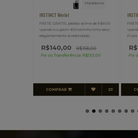
Macedonia
Macedonia
INSTINCT Vranec
PUK
acima de R$400
FRETE GRATIS, pedido acima de R$400
BRE
ho tinto seco,
usando o cupom #2maCor rubi intenso,
Esl
do, ..
Fruta vermelha no nariz, um..
Puk
R$140,00
R
158,00
R$158,00
Pi
 R$133,00
Pix ou Transferência: R$133,00
COMPRAR