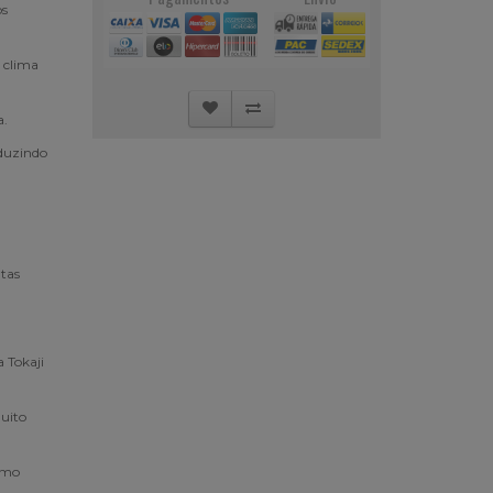
os
o clima
a.
oduzindo
utas
 Tokaji
uito
umo