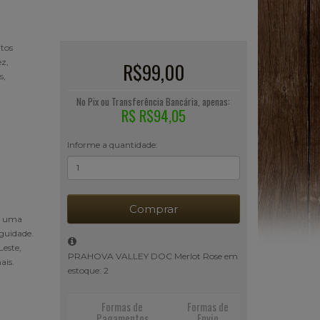
utos
ez,
R$99,00
s,
No Pix ou Transferência Bancária, apenas:
R$ R$94,05
Informe a quantidade:
Comprar
em uma
iguidade.
Leste,
PRAHOVA VALLEY DOC Merlot Rose em
ais.
estoque: 2
Formas de
Formas de
Pagamentos
Envio