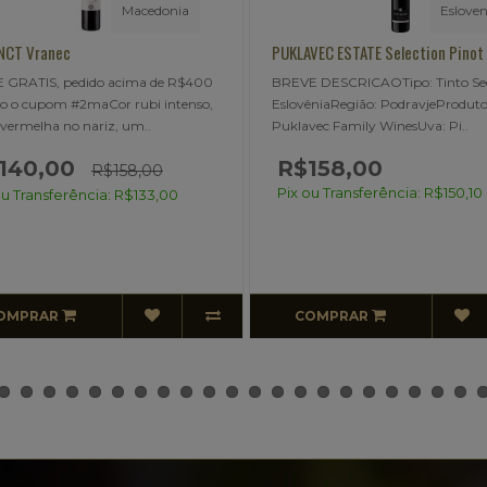
Eslovenia
Geo
LAVEC ESTATE Selection Pinot Noir
KAKABADZE Saperavi rose
VE DESCRICAOTipo: Tinto SecoPaís:
FRETE GRATIS, pedido acima 
ovêniaRegião: PodravjeProdutor:
usando o cupom #2maBREVE
lavec Family WinesUva: Pi..
DESCRICAOClique Aqui e Leia 
sobre ..
$158,00
x ou Transferência: R$150,10
COMPRAR
ESGOTADO