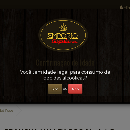
Min
Sua conveniência e adega on-line!
Confirmação de Idade
CERVEJAS
+ BEBIDAS
ÁGUAS E SUCOS
Você tem idade legal para consumo de
bebidas alcoólicas?
ou
Sim
Não
ot Rose