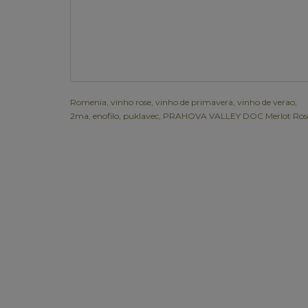
Romenia
,
vinho rose
,
vinho de primavera
,
vinho de verao
,
2ma
,
enofilo
,
puklavec
,
PRAHOVA VALLEY DOC Merlot Ros