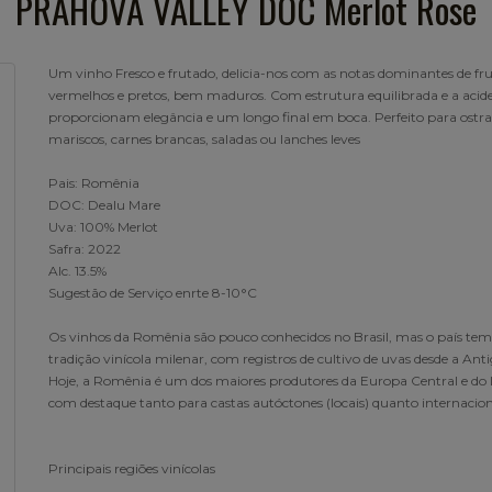
PRAHOVA VALLEY DOC Merlot Rose
Um vinho Fresco e frutado, delicia-nos com as notas dominantes de fr
vermelhos e pretos, bem maduros. Com estrutura equilibrada e a acid
proporcionam elegância e um longo final em boca. Perfeito para ostra
mariscos, carnes brancas, saladas ou lanches leves
Pais: Romênia
DOC: Dealu Mare
Uva: 100% Merlot
Safra: 2022
Alc. 13.5%
Sugestão de Serviço enrte 8-10°C
Os vinhos da Romênia são pouco conhecidos no Brasil, mas o país t
tradição vinícola milenar, com registros de cultivo de uvas desde a Ant
Hoje, a Romênia é um dos maiores produtores da Europa Central e do 
com destaque tanto para castas autóctones (locais) quanto internacion
Principais regiões vinícolas