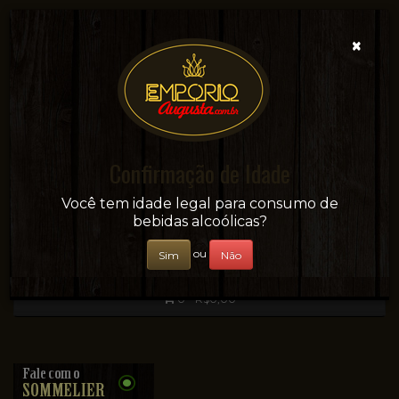
×
Confirmação de Idade
Sua conveniência e adega on-line!
Você tem idade legal para consumo de
bebidas alcoólicas?
ou
Sim
Não
0 - R$0,00