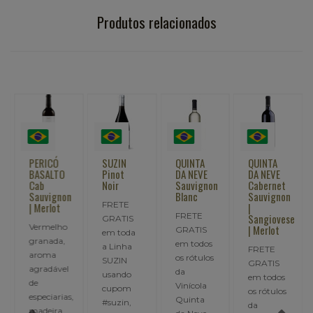
Produtos relacionados
PERICÓ
SUZIN
QUINTA
QUINTA
BASALTO
Pinot
DA NEVE
DA NEVE
Cab
Noir
Sauvignon
Cabernet
Sauvignon
Blanc
Sauvignon
FRETE
ot
| Merlot
|
FRETE
Sangiovese
GRATIS
Vermelho
| Merlot
GRATIS
em toda
granada,
em todos
a Linha
FRETE
aroma
os rótulos
SUZIN
GRATIS
agradável
da
usando
em todos
de
Vinícola
cupom
os rótulos
I
especiarias,
Quinta
#suzin,
da
madeira,