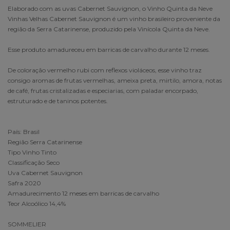
Elaborado com as uvas Cabernet Sauvignon, o Vinho Quinta da Neve
Vinhas Velhas Cabernet Sauvignon é um vinho brasileiro proveniente da
região da Serra Catarinense, produzido pela Vinícola Quinta da Neve.
Esse produto amadureceu em barricas de carvalho durante 12 meses.
De coloração vermelho rubi com reflexos violáceos, esse vinho traz
consigo aromas de frutas vermelhas, ameixa preta, mirtilo, amora, notas
de café, frutas cristalizadas e especiarias, com paladar encorpado,
estruturado e de taninos potentes.
País: Brasil
Região Serra Catarinense
Tipo Vinho Tinto
Classificação Seco
Uva Cabernet Sauvignon
Safra 2020
Amadurecimento 12 meses em barricas de carvalho
Teor Alcoólico 14,4%
SOMMELIER