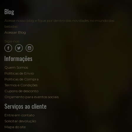
Blog
Acesse nosso blog e fique por dentro das novidades no mundo das
bebidas:
Acessar Blog
Siga-nos:
.
.
Informações
Quem Somos
Políticas de Envio
Políticas de Compra
Termos e Condições
Cupons de desconto
Orçamento para eventos sociais
Serviços ao cliente
Entre em contato
Solicitar devolução
Mapa do site