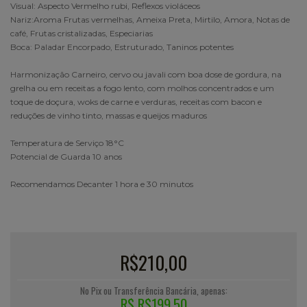
Visual: Aspecto Vermelho rubi, Reflexos violáceos
Nariz:Aroma Frutas vermelhas, Ameixa Preta, Mirtilo, Amora, Notas de
café, Frutas cristalizadas, Especiarias
Boca: Paladar Encorpado, Estruturado, Taninos potentes
Harmonização Carneiro, cervo ou javali com boa dose de gordura, na
grelha ou em receitas a fogo lento, com molhos concentrados e um
toque de doçura, woks de carne e verduras, receitas com bacon e
reduções de vinho tinto, massas e queijos maduros
Temperatura de Serviço 18°C
Potencial de Guarda 10 anos
Recomendamos Decanter 1 hora e 30 minutos
R$210,00
No Pix ou Transferência Bancária, apenas:
R$ R$199,50