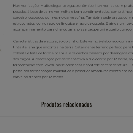
Harmonização: Muito elegante e gastronômico, harmoniza com prat
pesados à base de carne vermelha e bem condimentados, como stinco 
cordeiro, ossobuco ou mesmo carne suína. Também pede pratos com
estruturados, como ragu de linguiça e ragu de costela. É ainda um bel
acompanhamento para charcutaria, pizza pepperoni e queijo curado.
Características da elaboração do vinho: Este vinho é elaborado com a 
a
,
tinta italiana que encontra na Serra Catarinense terreno perfeito para 
a
,
colheita é feita de forma manual e os cachos passam por desengace co
dos bagos. A maceração pré-fermentativa a frio ocorre por 12 horas, s
fermentação com leveduras selecionadas e controle de temperatura. E
passa por fermentação malolática e posterior amadurecimento em bar
carvalho francês por 12 meses.
Produtos relacionados