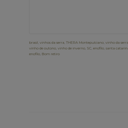
brasil
,
vinhos da serra
,
THERA Montepulciano
,
vinho da serr
vinho de outono
,
vinho de inverno
,
SC
,
enofilo
,
santa catarin
enofilo
,
Bom retiro