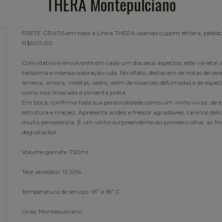
THERA Montepulciano
FRETE GRATIS em toda a Linha THERA usando cupom #thera, pedid
R$600,00
Convidativo e envolvente em cada um dos seus aspectos, este varietal 
belíssima e intensa coloração rubi. No olfato, destacam-se notas de cere
ameixa, amora, violetas, cedro, além de nuances defumadas e de especi
como noz moscada e pimenta preta.
Em boca, confirma toda sua personalidade como um vinho vivaz, de e
estrutura e maciez. Apresenta acidez e frescor agradáveis, taninos deli
muita persistência. É um vinho surpreendente do primeiro olhar ao fin
degustação!
Volume garrafa: 750ml
Teor alcoólico: 13,50%
Temperatura de serviço: 16º a 18º C
Uvas: Montepulciano