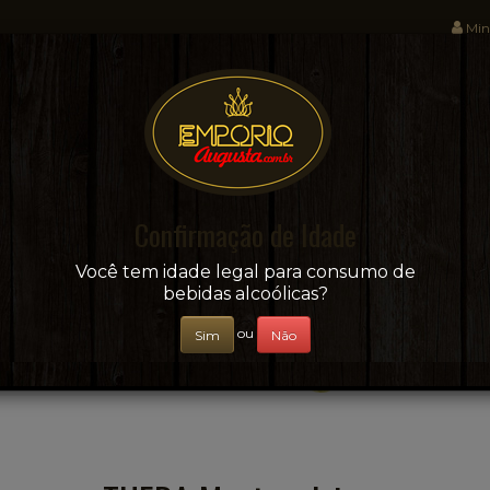
Min
Sua conveniência e adega on-line!
Confirmação de Idade
CERVEJAS
+ BEBIDAS
ÁGUAS E SUCOS
Você tem idade legal para consumo de
bebidas alcoólicas?
ou
Sim
Não