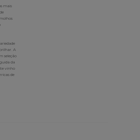
os mais
de
 molhos
o
variedade
brilhar. A
m seleção
eguida da
ste vinho
ricas de