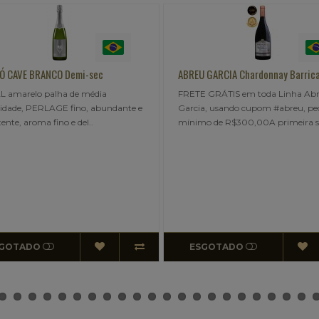
REU GARCIA Chardonnay Barricado
VILLA FRANCIONI FRANCESCO
ETE GRÁTIS em toda Linha Abreu
FRETE GRATIS em toda a Linh
rcia, usando cupom #abreu, pedido
FRANCIONI usando cupom #vf
nimo de R$300,00A primeira sa..
mínimo R$700,00Vermelho rub
R$135,00
Pix ou Transferência: R$128
ESGOTADO
COMPRAR