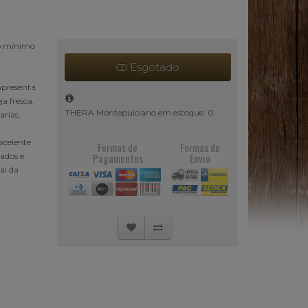
o mínimo
Esgotado
apresenta
ja fresca,
THERA Montepulciano em estoque: 0
arias,
xcelente
Formas de
Formas de
cados e
Pagamentos
Envio
al da