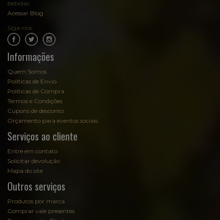
bebidas:
Acessar Blog
Siga-nos:
.
.
Informações
Quem Somos
Políticas de Envio
Políticas de Compra
Termos e Condições
Cupons de desconto
Orçamento para eventos sociais
Serviços ao cliente
Entre em contato
Solicitar devolução
Mapa do site
Outros serviços
Produtos por marca
Comprar vale presentes