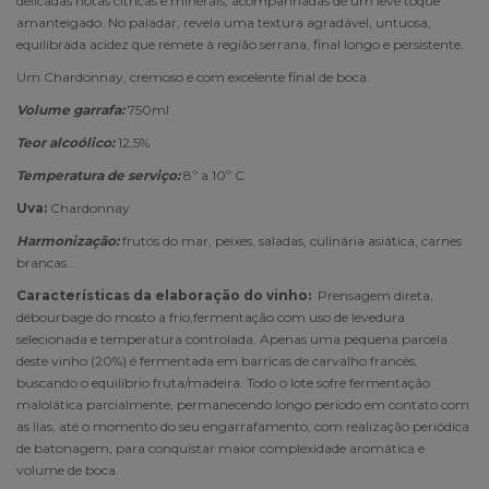
delicadas notas cítricas e minerais, acompanhadas de um leve toque
amanteigado. No paladar, revela uma textura agradável, untuosa,
equilibrada acidez que remete à região serrana, final longo e persistente.
Um Chardonnay, cremoso e com excelente final de boca.
Volume garrafa:
750
ml
Teor alcoólico:
12,5%
Temperatura de serviço:
8
º a 10º C
Uva:
Chardonnay
Harmonização:
frutos do mar, peixes, saladas, culinária asiática, carnes
brancas...
Características da elaboração do vinho:
Prensagem direta,
débourbage do mosto a frio,fermentação com uso de levedura
selecionada e temperatura controlada. Apenas uma pequena parcela
deste vinho (20%) é fermentada em barricas de carvalho francês,
buscando o equilíbrio fruta/madeira. Todo o lote sofre fermentação
malolática parcialmente, permanecendo
longo período em contato com
as lias, até o momento do seu engarrafamento, com realização periódica
de batonagem, para conquistar maior complexidade aromática e
volume de boca.