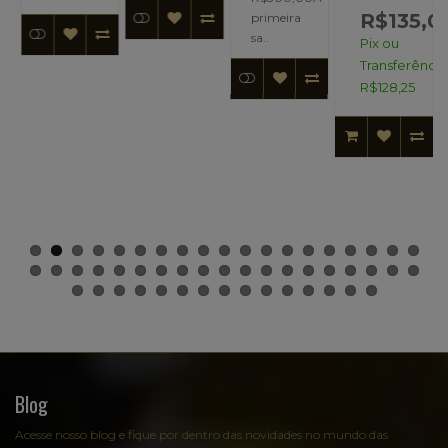
R$135,0
primeira
sa..
Pix ou
Transferência
R$128,25
Blog
Acesse nosso blog e fique por dentro das novidades no mundo das