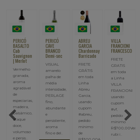
PERICÓ
PERICÓ
ABREU
VILLA
BASALTO
CAVE
GARCIA
FRANCIONI
Cab
BRANCO
Chardonnay
FRANCESCO
Sauvignon
Demi-sec
Barricado
FRETE
rdonnay
| Merlot
VISUAL
FRETE
GRATIS
ay
Vermelho
amarelo
GRÁTIS
em toda
granada,
palha de
em toda
a Linha
aroma
média
Linha
VILLA
agradável
intensidade,
Abreu
FRANCIONI
de
PERLAGE
Garcia,
usando
especiarias,
fino,
usando
cupom
madeira,
abundante
cupom
#vf,
s.
balsâmico,
e
#abreu,
pedido
ataque
persistente,
pedido
mínimo
doce,
aroma
mínimo
R$700,00Verm
volumoso
fino e del..
de
rubi i..
e persis..
R$300,00A