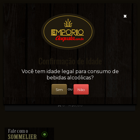
×
Confirmação de Idade
Sua conveniência e adega on-line!
Você tem idade legal para consumo de
bebidas alcoólicas?
ou
Sim
Não
0 - R$0,00