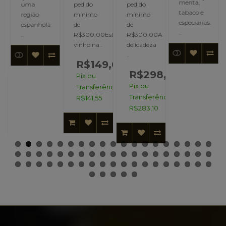
menta,
uma
pedido
pedido
tabaco e
região
mínimo
mínimo
especiarias.
espanhola
de
de
De
..
..
R$300,00Este
R$300,00A
vinho na..
delicadeza
..
R$149,00
9,00
R$298,00
Pix ou
Pix ou
Transferência:
ncia:
Transferência:
R$141,55
R$283,10