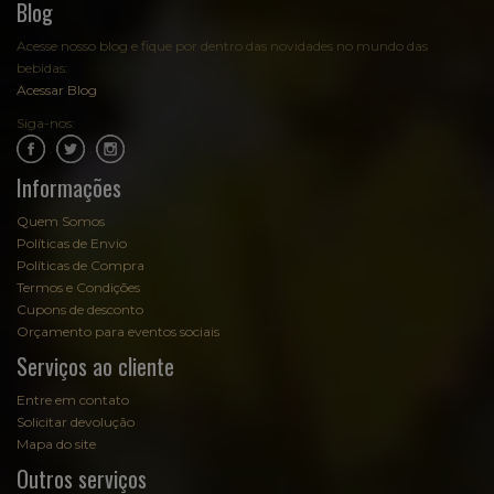
Blog
Acesse nosso blog e fique por dentro das novidades no mundo das
bebidas:
Acessar Blog
Siga-nos:
.
.
Informações
Quem Somos
Políticas de Envio
Políticas de Compra
Termos e Condições
Cupons de desconto
Orçamento para eventos sociais
Serviços ao cliente
Entre em contato
Solicitar devolução
Mapa do site
Outros serviços