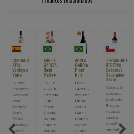
CONDADO
ABREU
ABREU
TERRANOBLE
REAL
GARCIA
GARCIA
RESERVA
Verdejo e
Rosé
Pinot
Cabernet
Viura
Malbec
Noir
Sauvignon
State
Vinho
FRETE
FRETE
Coloração
Espanhol
GRÁTIS
GRÁTIS
púrpura
Condado
em toda
em toda
profunda.
Real
Linha
Linha
Emana
Verdejo e
Abreu
Abreu
notas de
Viura
Garcia,
Garcia,
cassis e
750ML
usando
usando
groselha
Castilla y
cupom
cupom
vermelha,
León é
#abreu,
#abreu,