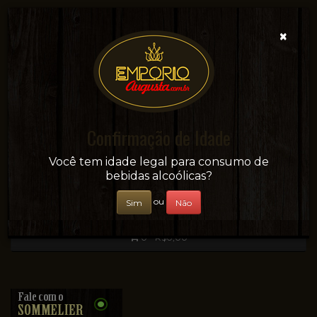
×
Confirmação de Idade
Sua conveniência e adega on-line!
Você tem idade legal para consumo de
bebidas alcoólicas?
ou
Sim
Não
0 - R$0,00