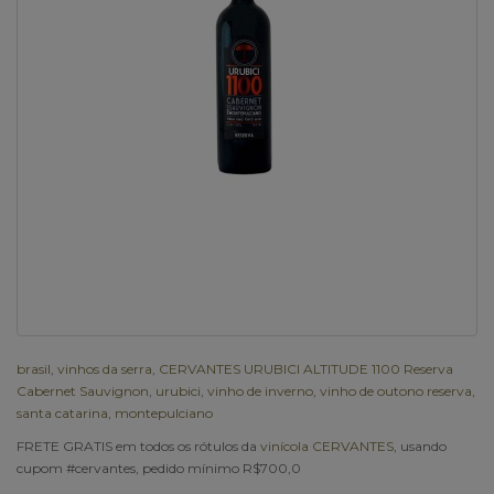
brasil
,
vinhos da serra
,
CERVANTES URUBICI ALTITUDE 1100 Reserva
Cabernet Sauvignon
,
urubici
,
vinho de inverno
,
vinho de outono reserva
,
santa catarina
,
montepulciano
FRETE GRATIS em todos os rótulos da
vinícola CERVANTES
, usando
cupom #cervantes, pedido mínimo R$700,0