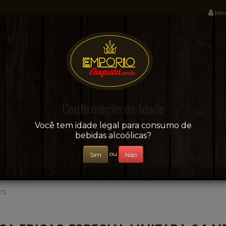
Min
Sua conveniência e adega on-line!
Confirmação de Idade
CERVEJAS
+ BEBIDAS
ÁGUAS E SUCOS
Você tem idade legal para consumo de
bebidas alcoólicas?
ou
Sim
Não
ES