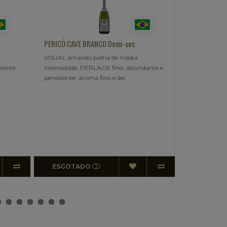
PERICÓ CAVE BRANCO Demi-sec
PERICÓ NATURE Rosé C
VISUAL amarelo palha de média
breve release..
intensidade, PERLAGE fino, abundante e
persistente, aroma fino e del..
ESGOTADO
ESGOTADO