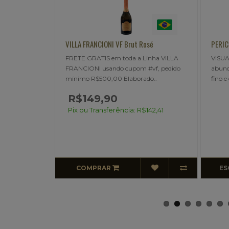
VILLA FRANCIONI VF Brut Rosé
PERICÓ CAVE ROS
A
FRETE GRATIS em toda a Linha VILLA
VISUAL rosa sal
o
FRANCIONI usando cupom #vf, pedido
abundante e pe
mínimo R$500,00 Elaborado..
fino e delicado c
R$149,90
Pix ou Transferência: R$142,41
COMPRAR
ESGOTADO