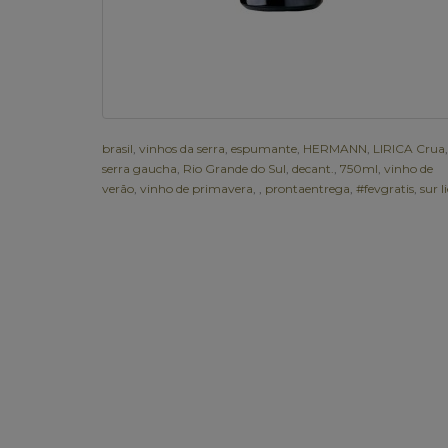
brasil
,
vinhos da serra
,
espumante
,
HERMANN
,
LIRICA Crua
,
serra gaucha
,
Rio Grande do Sul
,
decant.
,
750ml
,
vinho de
verão
,
vinho de primavera
,
,
prontaentrega
,
#fevgratis
,
sur l