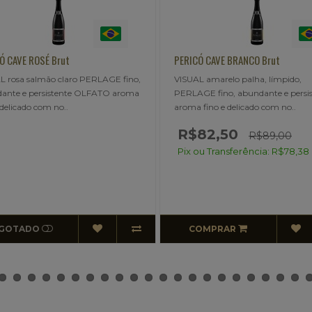
É Brut
PERICÓ CAVE BRANCO Brut
mão claro PERLAGE fino,
VISUAL amarelo palha, límpido,
rsistente OLFATO aroma
PERLAGE fino, abundante e persistente,
om no..
aroma fino e delicado com no..
R$82,50
R$89,00
Pix ou Transferência: R$78,38
COMPRAR