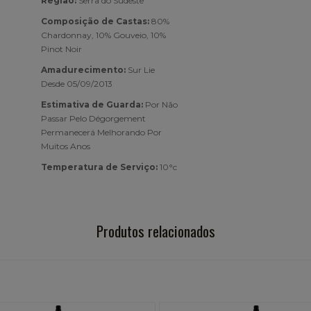
Região:
Serra do Sudeste
Composição de Castas:
80%
Chardonnay, 10% Gouveio, 10%
Pinot Noir
Amadurecimento:
Sur Lie
Desde 05/09/2013
Estimativa de Guarda:
Por Não
Passar Pelo Dégorgement
Permanecerá Melhorando Por
Muitos Anos
Temperatura de Serviço:
10°c
Produtos relacionados