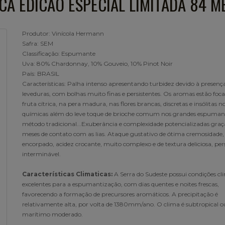
ICA EDICAO ESPECIAL LIMITADA 84 M
Produtor: Vinícola Hermann
Safra: SEM
Classificação: Espumante
Uva: 80% Chardonnay, 10% Gouveio, 10% Pinot Noir
País: BRASIL
Características: Palha intenso apresentando turbidez devido à presenç
leveduras, com bolhas muito finas e persistentes. Os aromas estão foc
fruta cítrica, na pera madura, nas flores brancas, discretas e insólitas n
químicas além do leve toque de brioche comum nos grandes espuman
método tradicional...Exuberância e complexidade potencializadas graç
meses de contato com as lias. Ataque gustativo de ótima cremosidade,
encorpado, acidez crocante, muito complexo e de textura deliciosa, per
interminável.
Características Climaticas:
A Serra do Sudeste possui condições cl
excelentes para a espumantização, com dias quentes e noites frescas,
favorecendo a formação de precursores aromáticos. A precipitação é
relativamente alta, por volta de 1380mm/ano. O clima é subtropical o
marítimo moderado.