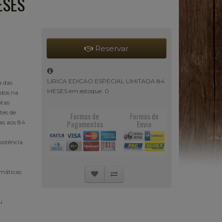
ESES
Reservar
LIRICA EDICAO ESPECIAL LIMITADA 84
a das
MESES em estoque: 0
ados na
otas
tes de
Formas de
Formas de
as aos 84
Pagamentos
Envio
sistência
imáticas
u