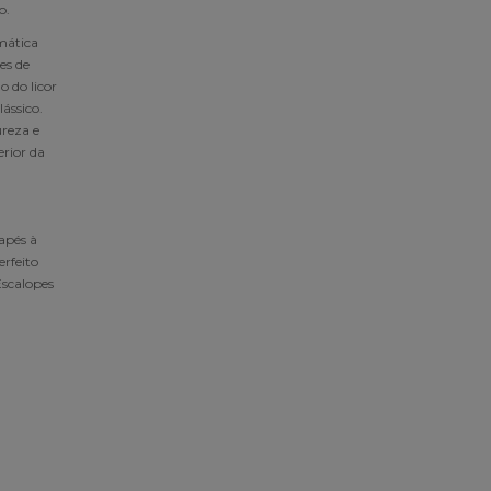
o.
mática
es de
o do licor
ássico.
reza e
erior da
apés à
rfeito
Escalopes