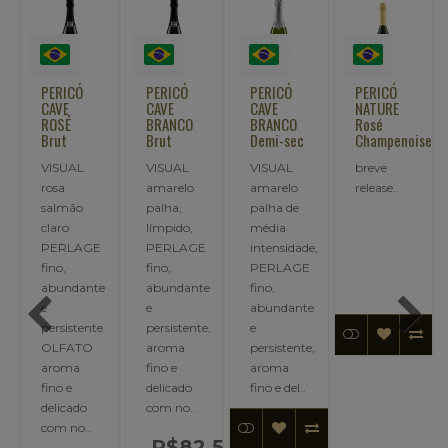
PERICÓ
PERICÓ
PERICÓ
PERICÓ
CAVE
CAVE
CAVE
NATURE
ROSÉ
BRANCO
BRANCO
Rosé
Brut
Brut
Demi-sec
Champenoise
VISUAL
VISUAL
VISUAL
breve
rosa
amarelo
amarelo
release..
salmão
palha,
palha de
claro
límpido,
média
PERLAGE
PERLAGE
intensidade,
I
fino,
fino,
PERLAGE
abundante
abundante
fino,
e
e
abundante
persistente
persistente,
e
OLFATO
aroma
persistente,
aroma
fino e
aroma
fino e
delicado
fino e del..
.
delicado
com no..
com no..
9,90
R$82,50