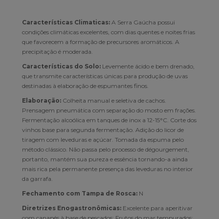
Características Climaticas:
A Serra Gaúcha possui
condições climáticas excelentes, com dias quentes e noites frias
que favorecem a formação de precursores aromáticos. A
precipitação é moderada.
Características do Solo:
Levemente ácido e bem drenado,
que transmite características únicas para produção de uvas
destinadas à elaboração de espumantes finos.
Elaboração:
Colheita manual e seletiva de cachos.
Prensagem pneumática com separação do mosto em frações.
Fermentação alcoólica em tanques de inox a 12-15°C. Corte dos
vinhos base para segunda fermentação. Adição do licor de
tiragem com leveduras e açúcar. Tomada da espuma pelo
método clássico. Não passa pelo processo de dégourgement,
portanto, mantém sua pureza e essência tornando-a ainda
mais rica pela permanente presença das leveduras no interior
da garrafa.
Fechamento com Tampa de Rosca:
N
Diretrizes Enogastronômicas:
Excelente para aperitivar
com canapés à base de pescados; Frutos do mar tempurados;