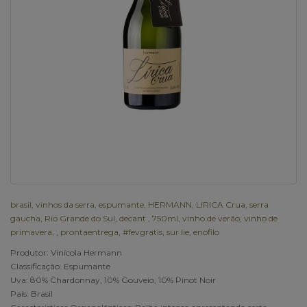
brasil
,
vinhos da serra
,
espumante
,
HERMANN
,
LIRICA Crua
,
serra
gaucha
,
Rio Grande do Sul
,
decant.
,
750ml
,
vinho de verão
,
vinho de
primavera
,
,
prontaentrega
,
#fevgratis
,
sur lie
,
enofilo
Produtor: Vinícola Hermann
Classificação: Espumante
Uva: 80% Chardonnay, 10% Gouveio, 10% Pinot Noir
País: Brasil