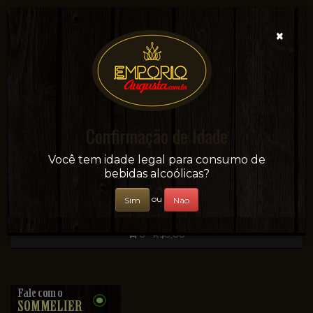
×
Confirmação de Idade
Sua conveniência e adega on-line!
Você tem idade legal para consumo de
bebidas alcoólicas?
ou
Sim
Não
0 - R$0,00