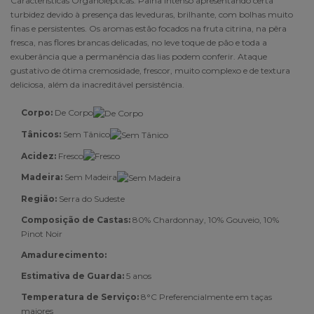
Caracteristicas Organolépticas: Palha intenso apresentando certa
turbidez devido à presença das leveduras, brilhante, com bolhas muito
finas e persistentes. Os aromas estão focados na fruta citrina, na pêra
fresca, nas flores brancas delicadas, no leve toque de pão e toda a
exuberância que a permanência das lias podem conferir. Ataque
gustativo de ótima cremosidade, frescor, muito complexo e de textura
deliciosa, além da inacreditável persistência.
Corpo:
De Corpo
Tânicos:
Sem Tânico
Acidez:
Fresco
Madeira:
Sem Madeira
Região:
Serra do Sudeste
Composição de Castas:
80% Chardonnay, 10% Gouveio, 10%
Pinot Noir
Amadurecimento:
Estimativa de Guarda:
5 anos
Temperatura de Serviço:
8°C Preferencialmente em taças
maiores