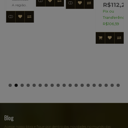
R$112,20
A região..
Pix ou
Transferência:
R$106,59
Blog
Acesse nosso blog e fique por dentro das novidades no mundo das