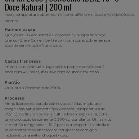
Doce Natural | 200 ml
Nesta temperatura obtemos melhor equilíbrio em boca e valorização dos
aromas.
Harmonização
Queijos azuis (Roquefort e Gorgonzola), queijos de fungo
branco (Brie e Camembert) e com ou após as sobremesas à
base de pera/maçã e frutas secas.
Castas francesas
Importadas, plantadas logo após o preparo do solo por 2
anos com 4 viradas, inclusive com adubos e muito sol.
Plantio
Outubro a Dezembro de 2004.
Processo
Vinho licoroso elaborado com uvas colhidas maduras e
congeladas naturalmente nos vinhedos (temperatura de
-7,5º C), no final do outono, cultivados em espaldeira, com
uma produção de somente 0,500 kg por planta. Utilizamos
caminhão refrigerado a -5º C para o transporte à vinícola e
as primeiras máquinas foram refrigeradas com gelo
inclusive, para evitar choque brusco.