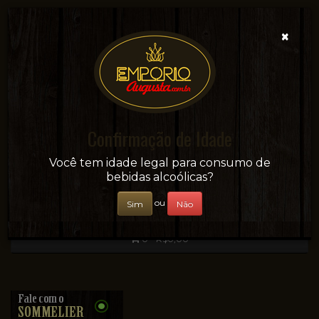
×
Confirmação de Idade
Sua conveniência e adega on-line!
Você tem idade legal para consumo de
bebidas alcoólicas?
ou
Sim
Não
0 - R$0,00