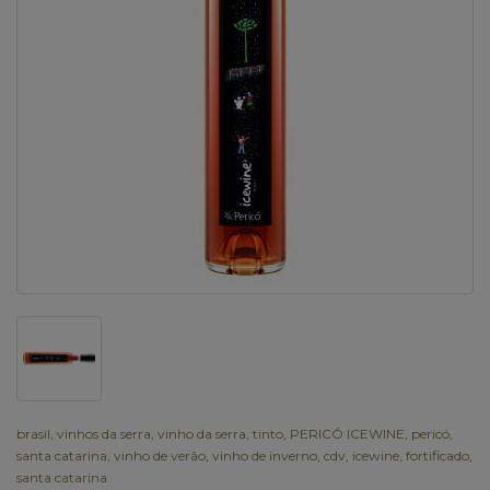
brasil
,
vinhos da serra
,
vinho da serra
,
tinto
,
PERICÓ ICEWINE
,
pericó
,
santa catarina
,
vinho de verão
,
vinho de inverno
,
cdv
,
icewine
,
fortificado
,
santa catarina