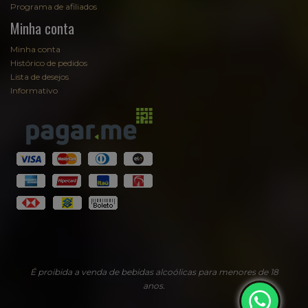
Programa de afiliados
Minha conta
Minha conta
Histórico de pedidos
Lista de desejos
Informativo
Fale com Sommelier
Sommelier
EmpórioAugusta
É proibida a venda de bebidas alcoólicas para menores de 18
anos.