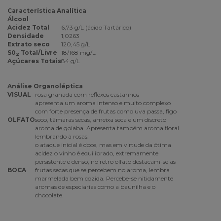
Característica Analítica
Álcool
Acidez Total
6,73 g/L (ácido Tartárico)
Densidade
1,0263
Extrato seco
120,45 g/L
S0
Total/Livre
18/168 mg/L
2
Açúcares Totais
84 g/L
Análise Organoléptica
VISUAL
rosa granada com reflexos castanhos
apresenta um aroma intenso e muito complexo
com forte presença de frutas como uva passa, figo
OLFATO
seco, tâmaras secas, ameixa seca e um discreto
aroma de goiaba. Apresenta também aroma floral
lembrando à rosas.
o ataque inicial é doce, mas em virtude da ótima
acidez o vinho é equilibrado, extremamente
persistente e denso, no retro olfato destacam-se as
BOCA
frutas secas que se percebem no aroma, lembra
marmelada bem cozida. Percebe-se nitidamente
aromas de especiarias como a baunilha e o
chocolate.