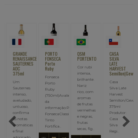
GRANDE
PORTO
QSM
CASA
O
RENAISSANCE
FONSECA
PORTENTO
SILVA
SAUTERNES
Porto
LATE
:
Cor rubi
AOC
Ruby
HARVEST
375ml
Semillon|Gewurz
intensa,
Fonseca
brilhante.
Um
Casa
Porto
Nariz
Sauternes
Silva Late
Ruby
rico, com
intenso,
Harvest
(750ml)AvalieOrigem
aromas
aveludado,
Semillon/Gewur
da
de frutas
untuoso,
375ml
informação:Produtor:
vermelhas
confirma
Produtor:
FonsecaClassificação:
e negras,
as notas
Casa
Tinto
frutas
aromáticas
Silva
Fortifica..
secas, fig..
e final
Regi..
adocicado.