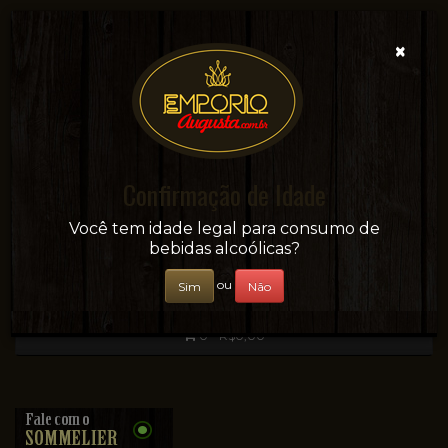
×
Confirmação de Idade
Sua conveniência e adega on-line!
Você tem idade legal para consumo de
bebidas alcoólicas?
ou
Sim
Não
0 - R$0,00