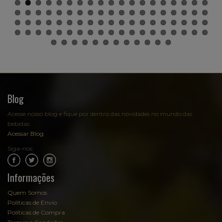
Blog
Acesse nosso blog e fique por dentro das novidades no mundo das
bebidas:
Acessar Blog
Siga-nos:
.
.
Informações
Quem Somos
Políticas de Envio
Políticas de Compra