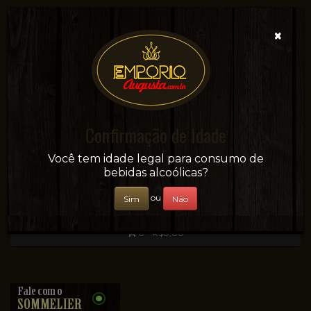
×
Confirmação de Idade
Sua conveniência e adega on-line!
Você tem idade legal para consumo de
bebidas alcoólicas?
ou
Sim
Não
0 - R$0,00