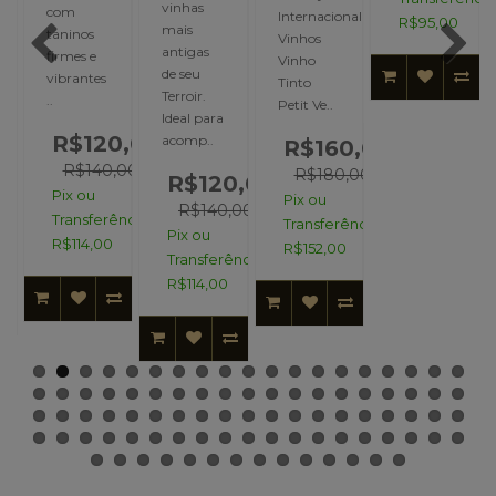
vinhas
com
Internacional
R$95,00
mais
taninos
Vinhos
antigas
firmes e
Vinho
de seu
vibrantes
Tinto
-
Terroir.
..
Petit Ve..
Ideal para
R$120,00
acomp..
R$160,00
R$140,00
R$180,00
,00
R$120,00
Pix ou
Pix ou
R$140,00
Transferência:
Transferência:
ncia:
Pix ou
R$114,00
R$152,00
Transferência:
R$114,00