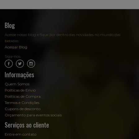
Blog
Acesse nosso blog e fique por dentro das novidades no mundo das
bebidas:
Acessar Blog
Siga-nos:
.
.
Informações
Quem Somos
Políticas de Envio
Políticas de Compra
Termos e Condições
Cupons de desconto
Orçamento para eventos sociais
Serviços ao cliente
Entre em contato