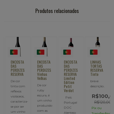
Produtos relacionados
ENCOSTA
ENCOSTA
ENCOSTA
LINHAS
DAS
DAS
DAS
TORTAS
PERDIZES
PERDIZES
PERDIZES
RESERVA
RESERVA
Vinhas
RESERVA
Tinto
Velhas
Limited
De cor
breve
Edition
De cor
Petit
tinta com
descrição..
Verdot
ruby
reflexos
R$100,0
,
escura, é
violáceos,
País:
um vinho
caracteriza-
R$120,00
Portugal
produzido
se por ser
DOC
Pix ou
com as
um vinho
Alentejo
Transferência