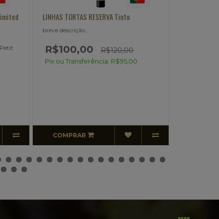
LINHAS TORTAS RESERVA SINGLE
FERNAO PÓ
VINEYARDS Branco
breve descr
breve descrição..
R$24
0
R$120,00
Pix ou T
00
Pix ou Transferência: R$114,00
COMPRAR
COMP