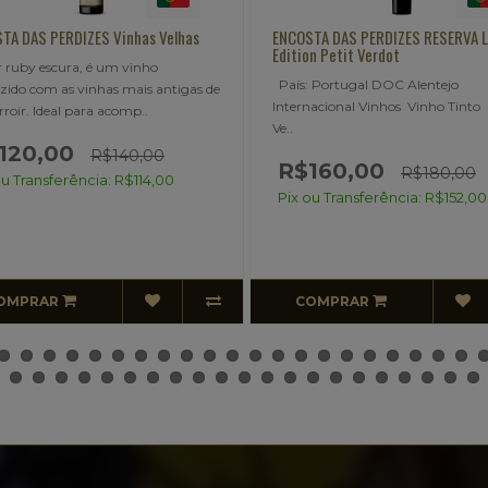
OSTA DAS PERDIZES RESERVA Limited
LINHAS TORTAS RESERVA Tinto
tion Petit Verdot
breve descrição..
s: Portugal DOC Alentejo
R$100,00
ernacional Vinhos Vinho Tinto Petit
R$120,0
Pix ou Transferência: R$95,
$160,00
R$180,00
x ou Transferência: R$152,00
COMPRAR
COMPRAR