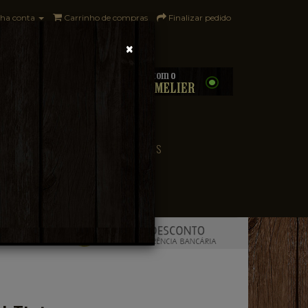
ha conta
Carrinho de compras
Finalizar pedido
×
0 - R$0,00
CONVENIÊNCIA
PAÍSES