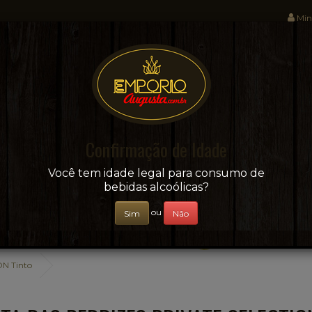
Min
Sua conveniência e adega on-line!
Confirmação de Idade
CERVEJAS
+ BEBIDAS
ÁGUAS E SUCOS
Você tem idade legal para consumo de
bebidas alcoólicas?
ou
Sim
Não
N Tinto