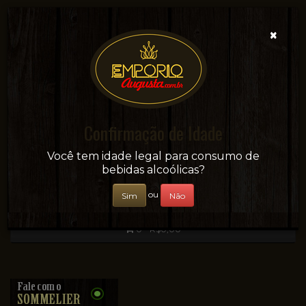
×
Confirmação de Idade
Sua conveniência e adega on-line!
Você tem idade legal para consumo de
bebidas alcoólicas?
ou
Sim
Não
0 - R$0,00