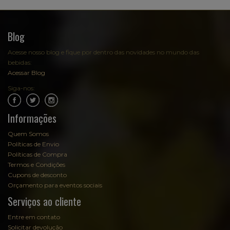
Blog
Acesse nosso blog e fique por dentro das novidades no mundo das
bebidas:
Acessar Blog
Siga-nos:
.
.
Informações
Quem Somos
Políticas de Envio
Políticas de Compra
Termos e Condições
Cupons de desconto
Orçamento para eventos sociais
Serviços ao cliente
Entre em contato
Solicitar devolução