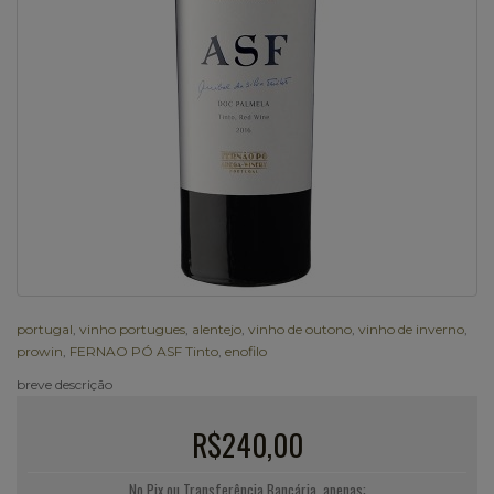
portugal
,
vinho portugues
,
alentejo
,
vinho de outono
,
vinho de inverno
,
prowin
,
FERNAO PÓ ASF Tinto
,
enofilo
breve descrição
R$240,00
No Pix ou Transferência Bancária, apenas: