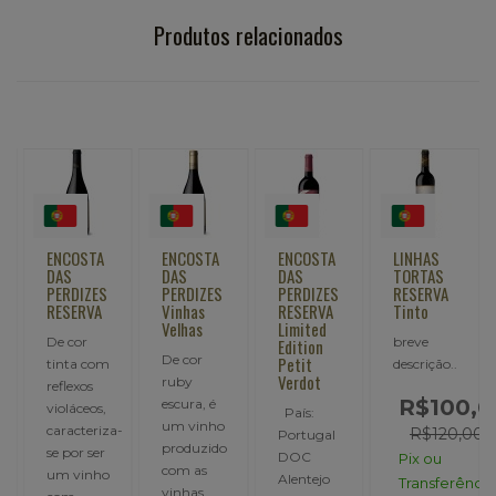
Produtos relacionados
ENCOSTA
ENCOSTA
ENCOSTA
LINHAS
DAS
DAS
DAS
TORTAS
PERDIZES
PERDIZES
PERDIZES
RESERVA
RESERVA
Vinhas
RESERVA
Tinto
Velhas
Limited
De cor
breve
Edition
De cor
Petit
tinta com
descrição..
Verdot
ruby
reflexos
R$100,0
,
escura, é
violáceos,
País:
um vinho
caracteriza-
R$120,00
Portugal
produzido
se por ser
DOC
Pix ou
com as
um vinho
Alentejo
Transferência
vinhas