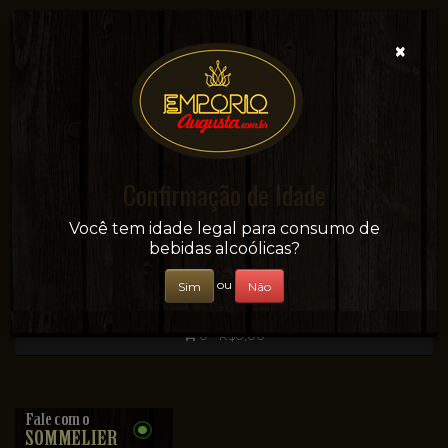
×
Confirmação de Idade
Sua conveniência e adega on-line!
Você tem idade legal para consumo de
bebidas alcoólicas?
ou
Sim
Não
0 - R$0,00