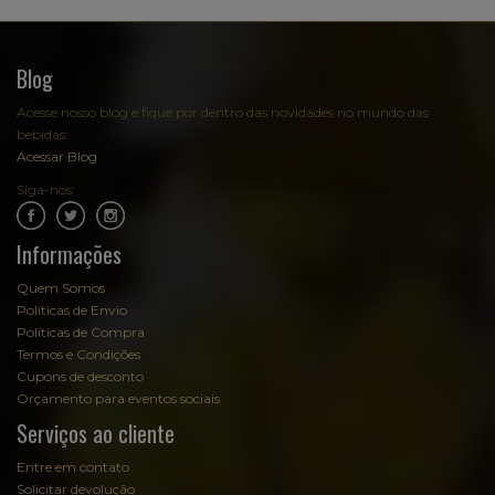
Blog
Acesse nosso blog e fique por dentro das novidades no mundo das
bebidas:
Acessar Blog
Siga-nos:
.
.
Informações
Quem Somos
Políticas de Envio
Políticas de Compra
Termos e Condições
Cupons de desconto
Orçamento para eventos sociais
Serviços ao cliente
Entre em contato
Solicitar devolução