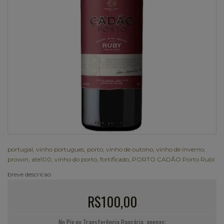
portugal
,
vinho portugues
,
porto
,
vinho de outono
,
vinho de inverno
,
prowin
,
ate100
,
vinho do porto
,
fortificado
,
PORTO CADÃO Porto Rubi
breve descricao
R$100,00
No Pix ou Transferência Bancária, apenas: