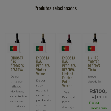
Produtos relacionados
ENCOSTA
ENCOSTA
ENCOSTA
LINHAS
DAS
DAS
DAS
TORTAS
PERDIZES
PERDIZES
PERDIZES
RESERVA
RESERVA
Vinhas
RESERVA
Tinto
Velhas
Limited
De cor
breve
Edition
De cor
Petit
tinta com
descrição..
Verdot
ruby
reflexos
R$100,0
,
escura, é
violáceos,
País:
um vinho
caracteriza-
R$120,00
Portugal
produzido
se por ser
DOC
Pix ou
com as
um vinho
Alentejo
Transferência
vinhas