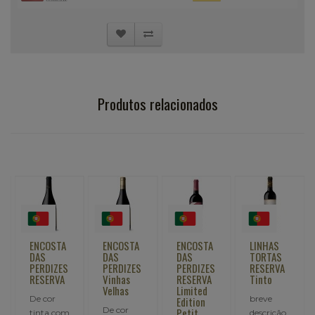
Produtos relacionados
ENCOSTA
ENCOSTA
ENCOSTA
LINHAS
DAS
DAS
DAS
TORTAS
PERDIZES
PERDIZES
PERDIZES
RESERVA
RESERVA
Vinhas
RESERVA
Tinto
Velhas
Limited
De cor
breve
Edition
De cor
Petit
tinta com
descrição..