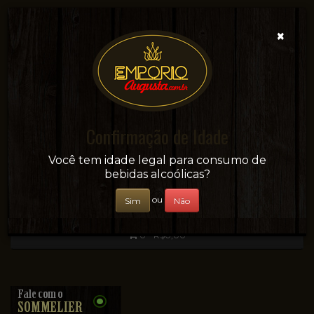
×
Confirmação de Idade
Sua conveniência e adega on-line!
Você tem idade legal para consumo de
bebidas alcoólicas?
ou
Sim
Não
0 - R$0,00