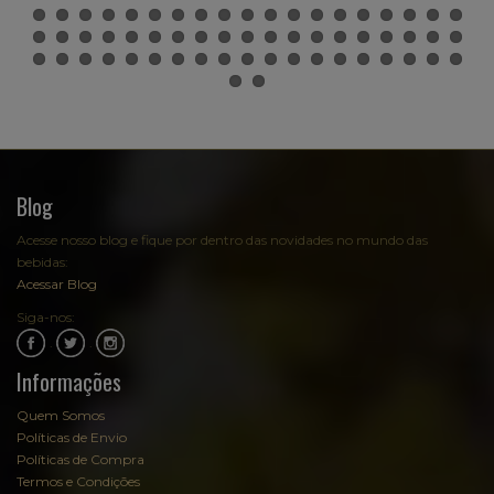
Blog
Acesse nosso blog e fique por dentro das novidades no mundo das
bebidas:
Acessar Blog
Siga-nos:
.
.
Informações
Quem Somos
Políticas de Envio
Políticas de Compra
Termos e Condições