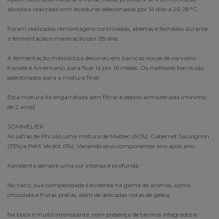
alcoólica realizada com leveduras selecionadas por 14 dias a 26-28°C.
Foram realizadas remontagens controladas, abertas e fechadas durante
a fermentação e maceração por 28 dias.
A fermentação maloláctica decorreu em barricas novas de carvalho
francês e Americano, para ficar lá por 16 meses. Os melhores barris são
selecionados para a mistura final.
Esta mistura foi engarrafada sem filtrar e depois armazenada (mínimo
de 2 anos)
SOMMELIER
As safras de Phi são uma mistura de Malbec (60%), Cabernet Sauvignon
(35%) e Petit Verdot (5%). Variando seus componentes ano após ano.
Apresenta sempre uma cor intensa e profunda.
No nariz, sua complexidade é evidente na gama de aromas, como
chocolate e frutas pretas, além de delicadas notas de geleia.
Na boca é muito interessante, com presença de taninos integrados e