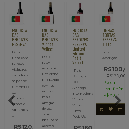
ENCOSTA
ENCOSTA
ENCOSTA
LINHAS
DAS
DAS
DAS
TORTAS
PERDIZES
PERDIZES
PERDIZES
RESERVA
RESERVA
Vinhas
RESERVA
Tinto
Velhas
Limited
De cor
breve
Edition
De cor
Petit
tinta com
descrição..
Verdot
ruby
reflexos
R$100,0
,
escura, é
violáceos,
País:
um vinho
caracteriza-
R$120,00
Portugal
produzido
se por ser
DOC
Pix ou
com as
um vinho
Alentejo
Transferência
vinhas
com
Internacional
R$95,00
mais
taninos
Vinhos
antigas
firmes e
Vinho
de seu
vibrantes
Tinto
-
Terroir.
..
Petit Ve..
Ideal para
R$120,00
acomp..
R$160,00