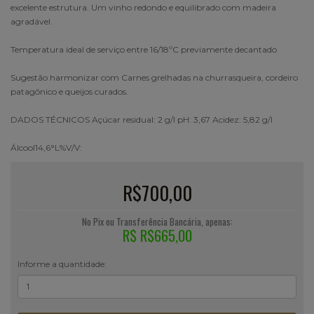
excelente estrutura. Um vinho redondo e equilibrado com madeira
agradável.
Temperatura ideal de serviço entre 16/18ºC previamente decantado
Sugestão harmonizar com Carnes grelhadas na churrasqueira, cordeiro
patagônico e queijos curados.
DADOS TÉCNICOS Açúcar residual: 2 g/l pH: 3,67 Acidez: 5,82 g/l
Álcool14,6°L%V/V:
R$700,00
No Pix ou Transferência Bancária, apenas:
R$ R$665,00
Informe a quantidade: