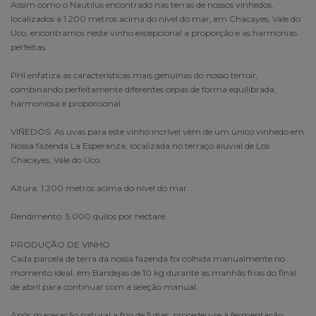
Assim como o Nautilus encontrado nas terras de nossos vinhedos,
localizados a 1.200 metros acima do nível do mar, em Chacayes, Vale do
Uco, encontramos neste vinho excepcional a proporção e as harmonias
perfeitas.
PHI enfatiza as características mais genuínas do nosso terroir,
combinando perfeitamente diferentes cepas de forma equilibrada,
harmoniosa e proporcional.
VIÑEDOS: As uvas para este vinho incrível vêm de um único vinhedo em
Nossa fazenda La Esperanza, localizada no terraço aluvial de Los
Chacayes, Vale do Uco.
Altura: 1.200 metros acima do nível do mar.
Rendimento: 5.000 quilos por hectare.
PRODUÇÃO DE VINHO
Cada parcela de terra da nossa fazenda foi colhida manualmente no
momento ideal, em Bandejas de 10 kg durante as manhãs frias do final
de abril para continuar com a seleção manual.
Após maceração natural a frio de 5 dias, procedeu-se à fermentação