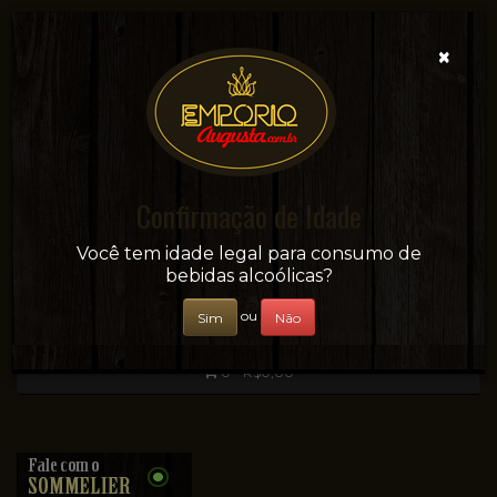
×
Confirmação de Idade
Sua conveniência e adega on-line!
Você tem idade legal para consumo de
bebidas alcoólicas?
ou
Sim
Não
0 - R$0,00