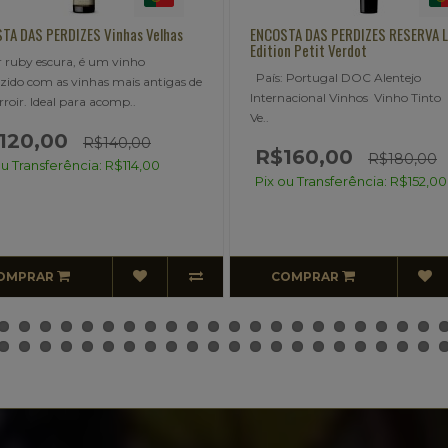
ENCOSTA DAS PERDIZES RESERVA Limited
LINHAS TORTAS RESERVA Tin
Edition Petit Verdot
breve descrição..
País: Portugal DOC Alentejo
R$100,00
Internacional Vinhos Vinho Tinto Petit
R$120
Ve..
Pix ou Transferência: R$
R$160,00
R$180,00
Pix ou Transferência: R$152,00
COMPRAR
COMPRAR