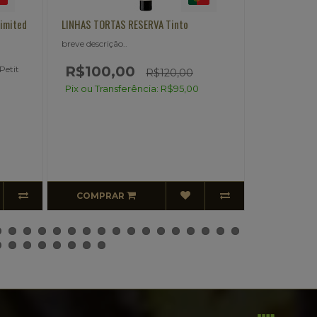
to
LINHAS TORTAS RESERVA SINGLE
FERNAO 
VINEYARDS Branco
breve de
breve descrição..
R$2
,00
R$120,00
Pix ou
95,00
Pix ou Transferência: R$114,00
COMPRAR
CO