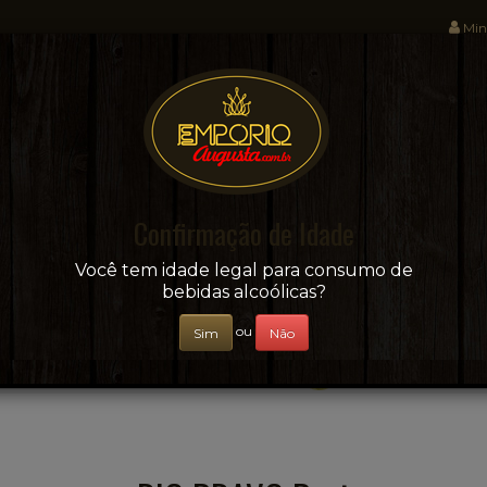
Min
Sua conveniência e adega on-line!
Confirmação de Idade
CERVEJAS
+ BEBIDAS
ÁGUAS E SUCOS
Você tem idade legal para consumo de
bebidas alcoólicas?
ou
Sim
Não