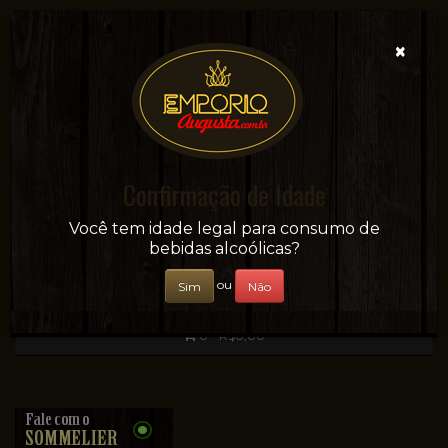
×
Confirmação de Idade
Sua conveniência e adega on-line!
Você tem idade legal para consumo de
bebidas alcoólicas?
ou
Sim
Não
0 - R$0,00