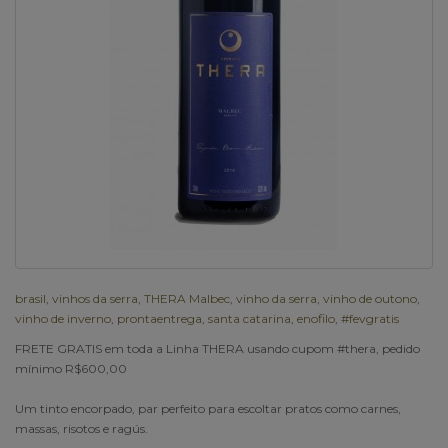
brasil
,
vinhos da serra
,
THERA Malbec
,
vinho da serra
,
vinho de outono
,
vinho de inverno
,
prontaentrega
,
santa catarina
,
enofilo
,
#fevgratis
FRETE GRATIS em toda a Linha THERA usando cupom #thera, pedido
mínimo R$600,00
Um tinto encorpado, par perfeito para escoltar pratos como carnes,
massas, risotos e ragús.