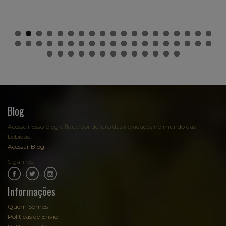
Blog
Acesse nosso blog e fique por dentro das novidades no mundo das
bebidas:
Acessar Blog
Siga-nos:
.
.
Informações
Quem Somos
Políticas de Envio