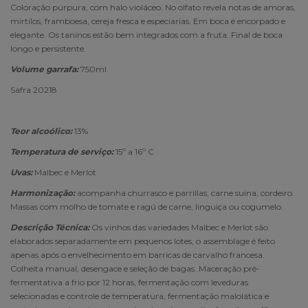
Coloração púrpura, com halo violáceo. No olfato revela notas de amoras,
mirtilos, framboesa, cereja fresca e especiarias. Em boca é encorpado e
elegante. Os taninos estão bem integrados com a fruta. Final de boca
longo e persistente.
Volume garrafa:
750ml
Safra 20218
Teor alcoólico:
13%
Temperatura de serviço:
15º a 16º C
Uvas:
Malbec e Merlot
Harmonização:
acompanha
churrasco e parrillas, carne suína, cordeiro.
Massas com molho de tomate e ragú de carne, linguiça ou cogumelo.
Descrição Técnica:
Os vinhos das variedades Malbec e Merlot são
elaborados separadamente em pequenos lotes, o assemblage é feito
apenas após o envelhecimento em barricas de carvalho francesa.
Colheita manual, desengace e seleção de bagas. Maceração pré-
fermentativa a frio por 12 horas, fermentação com leveduras
selecionadas e controle de temperatura, fermentação malolática e