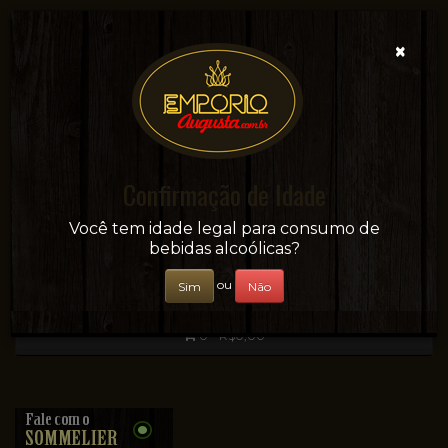
×
Confirmação de Idade
Sua conveniência e adega on-line!
Você tem idade legal para consumo de
bebidas alcoólicas?
ou
Sim
Não
0 - R$0,00