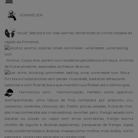
SOMMELIER
Visual:
Sedutora cor rosé-salmão, lembrando os vinhos rosados da
região da Provence.
Aroma:
Corpo leve, porém com excelente persistência em boca. Aromas
de frutas silvestres, associados ao frescor de ervas.
Boca:
Em boca é substancioso sem perder vivacidade, bastante refrescante,
saboroso e com final de boca que mantém sua finesse até o último gole.
Harmoniza com: Harmonização: Perfeito como aperitivo,
acompanhando uma tábua de frios composta por presunto cru,
carpaccio, calabresa, chouriço, etc. Paella, pizzas, saladas, frutos do mar,
dos mais conhecidos aos mais exóticos, ceviches, perú, frango assado com
batatas ou cozido no vapor com ervas aromáticas, frango korma
(molho de iogurte e diversas especiarias), panquecas de frango, sopas
mais condimentadas e diversas massas como molhos mais ácidos, como
exemplos: ricota com espinafre ou molho rosé.