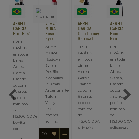
ABREU
ALMA
ABREU
ABREU
GARCIA
MORA
GARCIA
GARCIA
Brut Rosé
Rosé
Chardonnay
Pinot
Syrah
Barricado
Noir
FRETE
ALMA
FRETE
FRETE
GRÁTIS
MORA
GRÁTIS
GRÁTIS
em toda
Roséuva:
em toda
em toda
Linha
Syrah
Linha
Linha
Abreu
RoséTeor
Abreu
Abreu
Garcia,
alcohólico
Garcia,
Garcia,
usando
13 %país
usando
usando
cupom
ArgentinaRegião
cupom
cupom
#abreu,
Tulum
#abreu,
#abreu,
pedido
Valley,
pedido
pedido
mínimo
630
mínimo
mínimo
de
metros
de
de
R$300,00De
acima..
R$300,00A
R$300,00A
00
bonita
primeira
delicadeza
cor..
00
sa..
..