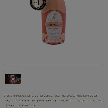
brasil
,
vinhos da serra
,
abreu garcia
,
rosé
,
malbec
,
campo belo do sul
,
b2b
,
santa catarina
,
rv.
,
prontaentrega
,
santa catarina
,
#fevgratis
,
adega
nacional
,
cave nacional