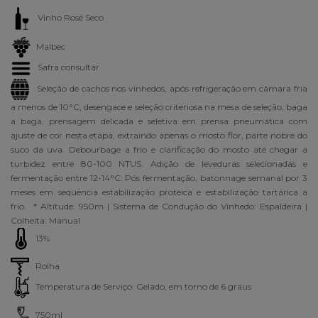
Vinho Rosé Seco
Malbec
Safra consultar
Seleção de cachos nos vinhedos, após refrigeração em câmara fria
a menos de 10°C, desengace e seleção criteriosa na mesa de seleção, baga
a baga, prensagem delicada e seletiva em prensa pneumática com
ajuste de cor nesta etapa, extraindo apenas o mosto flor, parte nobre do
suco da uva. Debourbage a frio e clarificação do mosto até chegar a
turbidez entre 80-100 NTUS. Adição de leveduras selecionadas e
fermentação entre 12-14°C. Pós fermentação, batonnage semanal por 3
meses em sequência estabilização proteica e estabilização tartárica a
frio. * Altitude: 950m | Sistema de Condução do Vinhedo: Espaldeira |
Colheita: Manual
13%
Rolha
Temperatura de Serviço: Gelado, em torno de 6 graus
750ml