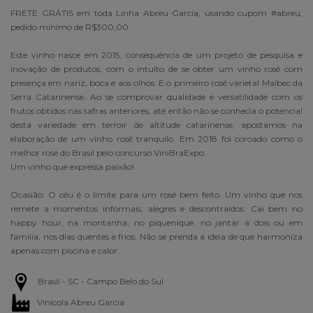
FRETE GRÁTIS em toda Linha Abreu Garcia, usando cupom #abreu,
pedido mínimo de R$300,00
Este vinho nasce em 2015, consequência de um projeto de pesquisa e
inovação de produtos, com o intuito de se obter um vinho rosé com
presença em nariz, boca e aos olhos. E o primeiro rosé varietal Malbec da
Serra Catarinense. Ao se comprovar qualidade e versatilidade com os
frutos obtidos nas safras anteriores, até então não se conhecia o potencial
desta variedade em terroir de altitude catarinense, apostamos na
elaboração de um vinho rosé tranquilo. Em 2018 foi coroado como o
melhor rosé do Brasil pelo concurso ViniBraExpo.
Um vinho que expressa paixão!
Ocasião: O céu é o limite para um rosé bem feito. Um vinho que nos
remete a momentos informais, alegres e descontraídos. Cai bem no
happy hour, na montanha, no piquenique, no jantar à dois ou em
familia, nos dias quentes e frios. Não se prenda a ideia de que harmoniza
apenas com piscina e calor.
Brasil - SC - Campo Belo do Sul
Vinícola Abreu Garcia