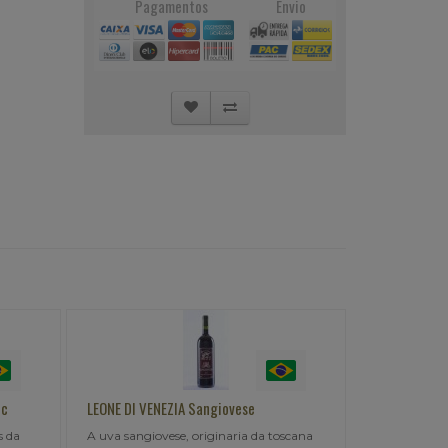
Pagamentos
Envio
nc
LEONE DI VENEZIA Sangiovese
ABREU GARCI
s da
A uva sangiovese, originaria da toscana
FRETE GRÁTI