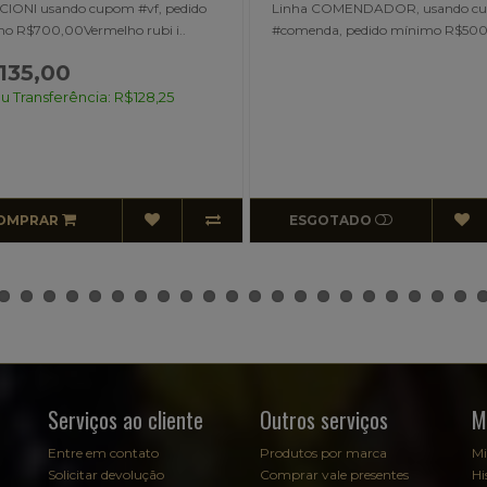
IONI usando cupom #vf, pedido
Linha COMENDADOR, usando c
o R$700,00Vermelho rubi i..
#comenda, pedido mínimo R$500
135,00
ou Transferência: R$128,25
OMPRAR
ESGOTADO
Serviços ao cliente
Outros serviços
M
Entre em contato
Produtos por marca
Mi
Solicitar devolução
Comprar vale presentes
Hi