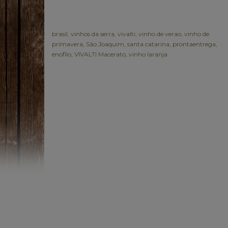
brasil
,
vinhos da serra
,
vivalti
,
vinho de verao
,
vinho de
primavera
,
São Joaquim
,
santa catarina
,
prontaentrega
,
enofilo
,
VIVALTI Macerato
,
vinho laranja