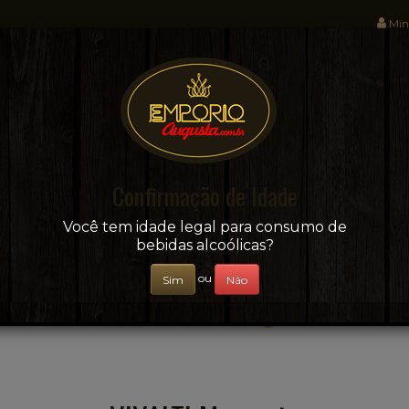
Min
Sua conveniência e adega on-line!
Confirmação de Idade
CERVEJAS
+ BEBIDAS
ÁGUAS E SUCOS
Você tem idade legal para consumo de
bebidas alcoólicas?
ou
Sim
Não