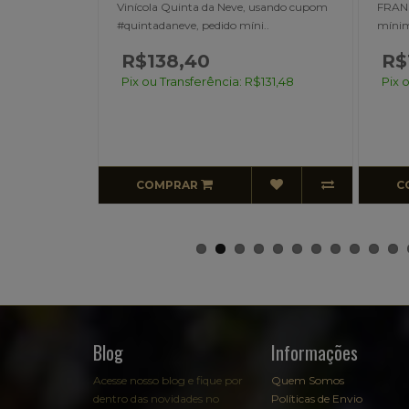
mico, ataque
Vinícola Quinta da Neve, usando cupom
FRANC
#quintadaneve, pedido míni..
mínim
R$138,40
R$
Pix ou Transferência: R$131,48
Pix 
COMPRAR
C
Blog
Informações
Acesse nosso blog e fique por
Quem Somos
dentro das novidades no
Políticas de Envio