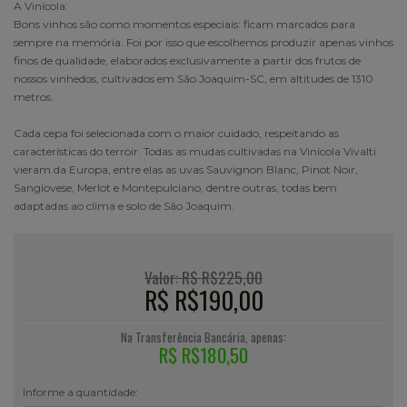
A Vinícola:
Bons vinhos são como momentos especiais: ficam marcados para
sempre na memória. Foi por isso que escolhemos produzir apenas vinhos
finos de qualidade, elaborados exclusivamente a partir dos frutos de
nossos vinhedos, cultivados em São Joaquim-SC, em altitudes de 1310
metros.
Cada cepa foi selecionada com o maior cuidado, respeitando as
características do terroir. Todas as mudas cultivadas na Vinícola Vivalti
vieram da Europa, entre elas as uvas Sauvignon Blanc, Pinot Noir,
Sangiovese, Merlot e Montepulciano, dentre outras, todas bem
adaptadas ao clima e solo de São Joaquim.
Valor: R$ R$225,00
R$ R$190,00
Na Transferência Bancária, apenas:
R$ R$180,50
Informe a quantidade: