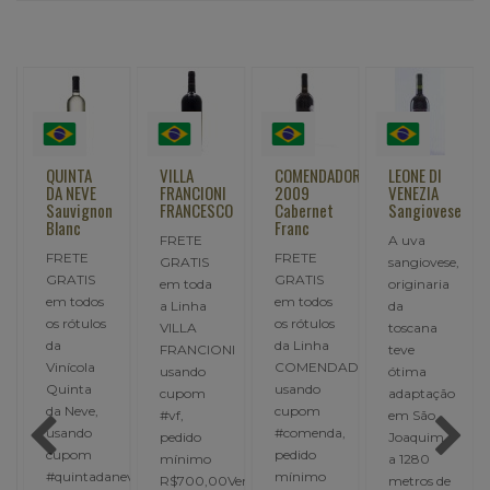
QUINTA
VILLA
COMENDADOR
LEONE DI
DA NEVE
FRANCIONI
2009
VENEZIA
Sauvignon
FRANCESCO
Cabernet
Sangiovese
Blanc
Franc
FRETE
A uva
FRETE
FRETE
GRATIS
sangiovese,
GRATIS
GRATIS
em toda
originaria
em todos
em todos
a Linha
da
os rótulos
os rótulos
VILLA
toscana
da
da Linha
FRANCIONI
teve
Vinícola
COMENDADOR,
usando
ótima
,
Quinta
usando
cupom
adaptação
da Neve,
cupom
#vf,
em São
usando
#comenda,
pedido
Joaquim
cupom
pedido
mínimo
a 1280
#quintadaneve,
mínimo
R$700,00Vermelho
metros de