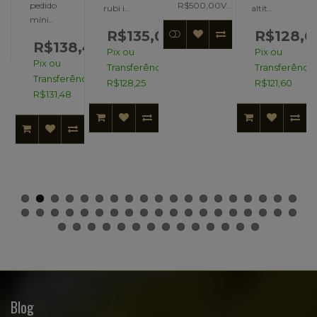
pedido
R$500,00V..
rubi i..
altit..
míni..
R$135,00
R$128,0
R$138,40
Pix ou
Pix ou
Pix ou
Transferência:
Transferência
Transferência:
R$128,25
R$121,60
R$131,48
Blog