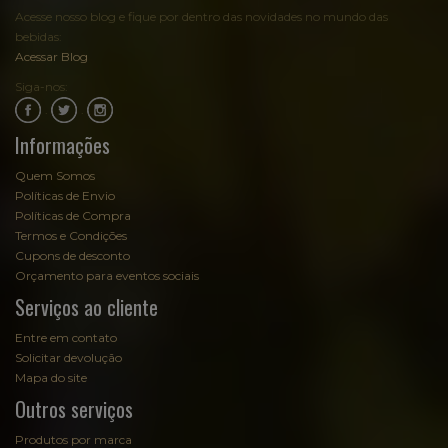
Acesse nosso blog e fique por dentro das novidades no mundo das
bebidas:
Acessar Blog
Siga-nos:
.
.
Informações
Quem Somos
Políticas de Envio
Políticas de Compra
Termos e Condições
Cupons de desconto
Orçamento para eventos sociais
Serviços ao cliente
Entre em contato
Solicitar devolução
Mapa do site
Outros serviços
Produtos por marca