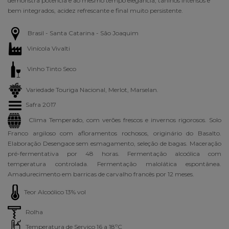
demonstra potência e ao mesmo tempo elegância, taninos intensos e
bem integrados, acidez refrescante e final muito persistente.
Brasil - Santa Catarina - São Joaquim
Vinícola Vivalti
Vinho Tinto Seco
Variedade Touriga Nacional, Merlot, Marselan.
Safra 2017
Clima Temperado, com verões frescos e invernos rigorosos. Solo
Franco argiloso com afloramentos rochosos, originário do Basalto.
Elaboração Desengace sem esmagamento, seleção de bagas. Maceração
pré-fermentativa por 48 horas. Fermentação alcoólica com
temperatura controlada. Fermentação malolática espontânea.
Amadurecimento em barricas de carvalho francês por 12 meses.
Teor Alcoólico 13% vol
Rolha
Temperatura de Serviço 16 a 18ºC