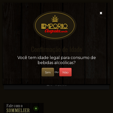
×
Confirmação de Idade
Sua conveniência e adega on-line!
Você tem idade legal para consumo de
bebidas alcoólicas?
ou
Sim
Não
0 - R$0,00