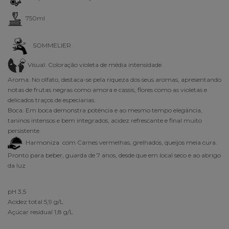
750ml
SOMMELIER
Visual:
Coloração violeta de média intensidade.
Aroma:
No olfato, destaca-se pela riqueza dos seus aromas, apresentando
notas de frutas negras como amora e cassis, flores como as violetas e
delicados traços de especiarias.
Boca:
Em boca demonstra potência e ao mesmo tempo elegância,
taninos intensos e bem integrados, acidez refrescante e final muito
persistente
.
Harmoniza com Carnes vermelhas, grelhados, queijos meia cura.
Pronto para beber, guarda de 7 anos, desde que em local seco e ao abrigo
da luz
pH 3,5
Acidez total 5,9 g/L
Açúcar residual 1,8 g/L