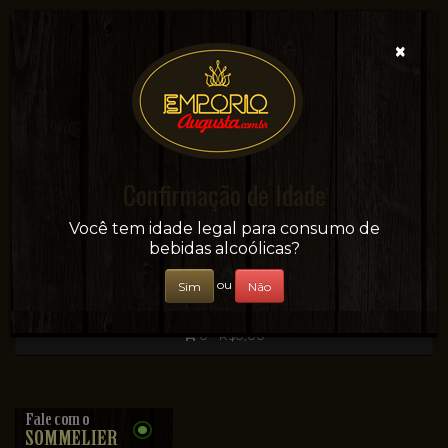
×
Confirmação de Idade
Sua conveniência e adega on-line!
Você tem idade legal para consumo de
bebidas alcoólicas?
ou
Sim
Não
0 - R$0,00