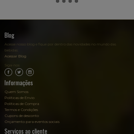
Blog
Acesse nosso blog e fique por dentro das novidades no mundo das
bebidas:
Acessar Blog
Siga-nos:
.
.
Informações
Quem Somos
Políticas de Envio
Políticas de Compra
Termos e Condições
Cupons de desconto
Orçamento para eventos sociais
Serviços ao cliente