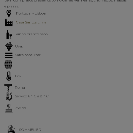
bem com pratos brasileiros como carnes vermelhas, churrascos, massas
e pizzas.
Portugal - Lisboa
Casa Santos Lima
Vinho branco Seco
Uva:
Safra consultar
.
13%
Rolha
Serviço 6 ° C a 8 ° C.
750ml
SOMMELIER