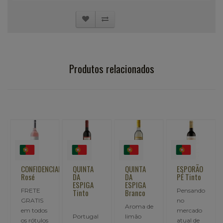
Produtos relacionados
IAL
CONFIDENCIAL
QUINTA
QUINTA
ESPORÃO
Rosé
DA
DA
PÉ Tinto
ESPIGA
ESPIGA
FRETE
Pensando
Tinto
Branco
GRATIS
no
Aroma de
em todos
mercado
Portugal
limão
os rótulos
atual de