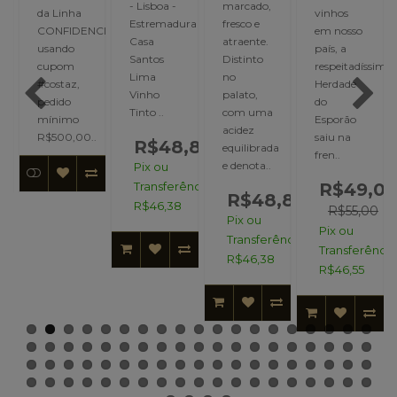
- Lisboa -
marcado,
da Linha
vinhos
Estremadura
fresco e
CIAL,
CONFIDENCIAL,
em nosso
Casa
atraente.
usando
país, a
Santos
Distinto
cupom
respeitadíssima
Lima
no
#costaz,
Herdade
Vinho
palato,
pedido
do
Tinto ..
com uma
mínimo
Esporão
acidez
.
R$500,00..
saiu na
R$48,82
equilibrada
fren..
e denota..
Pix ou
Transferência:
R$49,0
R$48,82
R$46,38
R$55,00
Pix ou
Pix ou
Transferência:
Transferência
R$46,38
R$46,55