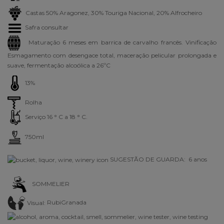
Castas 50% Aragonez, 30% Touriga Nacional, 20% Alfrocheiro
Safra consultar
Maturação 6 meses em barrica de carvalho francês. Vinificação
Esmagamento com desengace total, maceração pelicular prolongada e
suave, fermentação alcoólica a 26ºC
13%
Rolha
Serviço 16 ° C a 18 ° C.
750ml
SUGESTÃO DE GUARDA: 6 anos
SOMMELIER
Visual:
RubiGranada