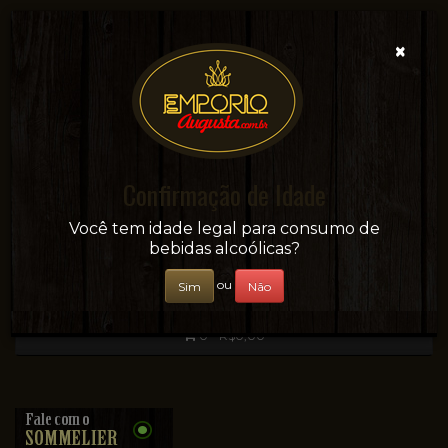
×
Confirmação de Idade
Sua conveniência e adega on-line!
Você tem idade legal para consumo de
bebidas alcoólicas?
ou
Sim
Não
0 - R$0,00