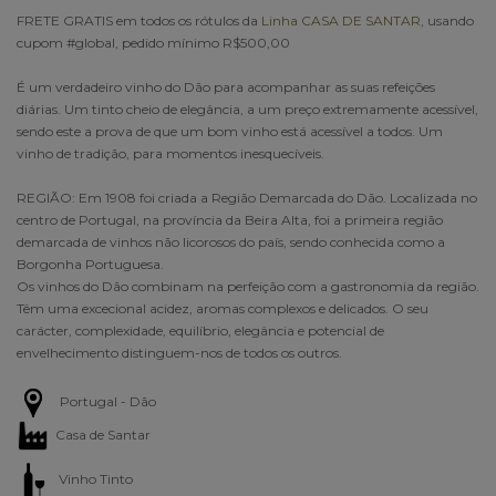
FRETE GRATIS em todos os rótulos da
Linha CASA DE SANTAR
, usando
cupom #global, pedido mínimo R$500,00
É um verdadeiro vinho do Dão para acompanhar as suas refeições
diárias. Um tinto cheio de elegância, a um preço extremamente acessível,
sendo este a prova de que um bom vinho está acessível a todos. Um
vinho de tradição, para momentos inesquecíveis.
REGIÃO: Em 1908 foi criada a Região Demarcada do Dão. Localizada no
centro de Portugal, na província da Beira Alta, foi a primeira região
demarcada de vinhos não licorosos do país, sendo conhecida como a
Borgonha Portuguesa.
Os vinhos do Dão combinam na perfeição com a gastronomia da região.
Têm uma excecional acidez, aromas complexos e delicados. O seu
carácter, complexidade, equilíbrio, elegância e potencial de
envelhecimento distinguem-nos de todos os outros.
Portugal - Dão
Casa de Santar
Vinho Tinto