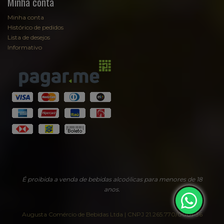
Minha conta
Minha conta
Histórico de pedidos
Lista de desejos
Informativo
Fale com Sommelier
Sommelier
EmpórioAugusta
É proibida a venda de bebidas alcoólicas para menores de 18
anos.
Augusta Comércio de Bebidas Ltda | CNPJ 21.265.770/0001-36