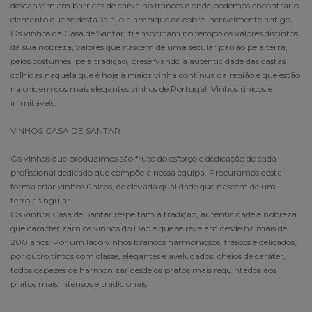
descansam em barricas de carvalho francês e onde podemos encontrar o
elemento que se desta sala, o alambique de cobre incrivelmente antigo.
Os vinhos da Casa de Santar, transportam no tempo os valores distintos
da sua nobreza, valores que nascem de uma secular paixão pela terra,
pelos costumes, pela tradição, preservando a autenticidade das castas
colhidas naquela que é hoje a maior vinha contínua da região e que estão
na origem dos mais elegantes vinhos de Portugal. Vinhos únicos e
inimitáveis.
VINHOS CASA DE SANTAR
Os vinhos que produzimos são fruto do esforço e dedicação de cada
profissional dedicado que compõe a nossa equipa. Procuramos desta
forma criar vinhos únicos, de elevada qualidade que nascem de um
terroir singular.
Os vinhos Casa de Santar respeitam a tradição, autenticidade e nobreza
que caracterizam os vinhos do Dão e que se revelam desde há mais de
200 anos. Por um lado vinhos brancos harmoniosos, frescos e delicados,
por outro tintos com classe, elegantes e aveludados, cheios de caráter,
todos capazes de harmonizar desde os pratos mais requintados aos
pratos mais intensos e tradicionais.