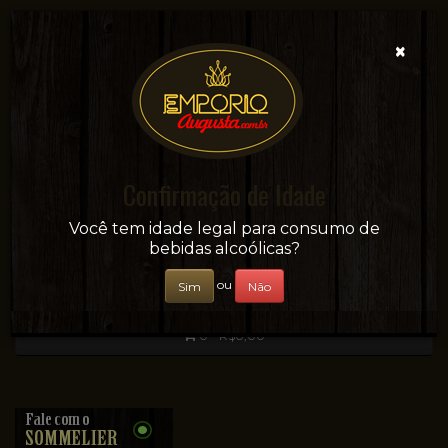
×
Confirmação de Idade
Sua conveniência e adega on-line!
Você tem idade legal para consumo de
bebidas alcoólicas?
ou
Sim
Não
0 - R$0,00