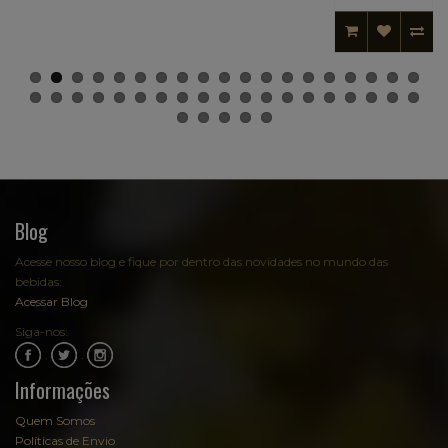
Blog
Acesse nosso blog e fique por dentro das novidades no mundo das
bebidas:
Acessar Blog
Siga-nos:
.
.
Informações
Quem Somos
Políticas de Envio