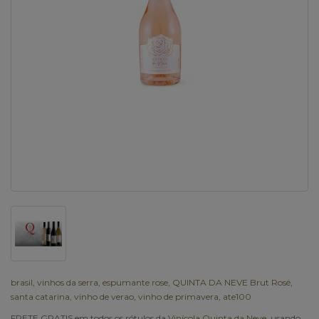
brasil
,
vinhos da serra
,
espumante rose
,
QUINTA DA NEVE Brut Rosé
,
santa catarina
,
vinho de verao
,
vinho de primavera
,
ate100
FRETE GRATIS em todos os rótulos da
Vinícola Quinta da Neve
, usando