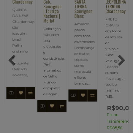
S
Chardonnay
Cab.
SANTA
LEOPOLDINA
Sauvignon
TIERRA
TERROIR
QUINTA
| Touriga
Sauvignon
Chardonnay
Nacional |
Blanc
DA NEVE
FRETE
Merlot
Chardonnay.
Amarelo
GRATIS
OS
são
Coloração
pálido
em todos
O,
joaquim.
rubi com
com tons
os rótulos
brasil
boa
esverdeados.
da
Palha
vivacidade
Lembrança
vinícola
cristalino
e
de frutas
Casa
e
consistência.
tripicais
Valduga,
reluzente.
Perfil
como
usando
L
Delicado
aromático
maracujá
cupom
ao olfato,
de Velho
e flores
#cvalduga,
..
Mundo,
brancas...
pedido
complexo
mínimo
e elegan..
R$5..
R$90,0
Pix ou
Transferência
R$85,50